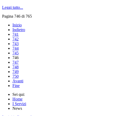
Leggi tutto...
Pagina 746 di 765
Inizio
Indietro
741
742
743
744
745
746
747
748
749
750
Avanti
Fine
Sei qui:
Home
I Servizi
News