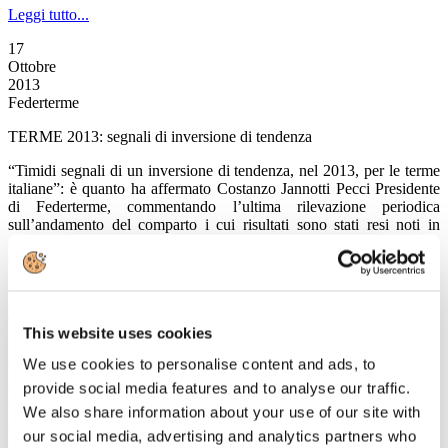
Leggi tutto...
17
Ottobre
2013
Federterme
TERME 2013: segnali di inversione di tendenza
“Timidi segnali di un inversione di tendenza, nel 2013, per le terme
italiane”: è quanto ha affermato Costanzo Jannotti Pecci Presidente
di Federterme, commentando l’ultima rilevazione periodica
sull’andamento del comparto i cui risultati sono stati resi noti in
occasione della nuova edizione di Thermalia, il Salone del Turismo
Termale in corso oggi e domani a Rimini, organizzato da TTG Italia
in collaborazione con la stessa Federterme.
Leggi tutto...
This website uses cookies
17
We use cookies to personalise content and ads, to
Ottobre
2013
provide social media features and to analyse our traffic.
Associazione Italiana Confindustria Alberghi
We also share information about your use of our site with
VALORE TURISMO, finalmente
our social media, advertising and analytics partners who