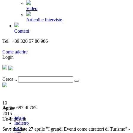
Video
Articoli e Interviste
Contatti
Tel. +39 320 57 80 986
Email segreteria@federturismo.it
Come aderire
Login
Cerca...
10
Pagina 687 di 765
Aprile
2015
Inizio
Un-Industria
Indietro
682
Save the date 27 aprile "I grandi Eventi come attrattori di Turismo" -