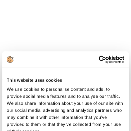
8
Aprile
2015
Associazione Italiana Confindustria Alberghi
This website uses cookies
Newsletter N. 61 del 08/04/2015
We use cookies to personalise content and ads, to
provide social media features and to analyse our traffic.
News
We also share information about your use of our site with
On air il nuovo spot di Expo Milano 2015
our social media, advertising and analytics partners who
may combine it with other information that you’ve
Diffuso il video "Il tuo giro del mondo"
provided to them or that they’ve collected from your use
EXPO 2015, Italia leader per sicurezza e dieta mediterranea