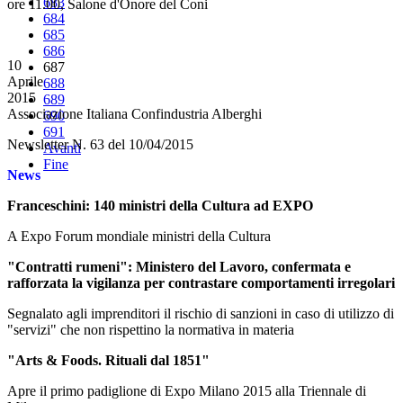
683
ore 11.00, Salone d'Onore del Coni
684
685
686
10
687
Aprile
688
2015
689
Associazione Italiana Confindustria Alberghi
690
691
Newsletter N. 63 del 10/04/2015
Avanti
Fine
News
Franceschini: 140 ministri della Cultura ad EXPO
A Expo Forum mondiale ministri della Cultura
"Contratti rumeni": Ministero del Lavoro, confermata e
rafforzata la vigilanza per contrastare comportamenti irregolari
Segnalato agli imprenditori il rischio di sanzioni in caso di utilizzo di
"servizi" che non rispettino la normativa in materia
"Arts & Foods. Rituali dal 1851"
Apre il primo padiglione di Expo Milano 2015 alla Triennale di