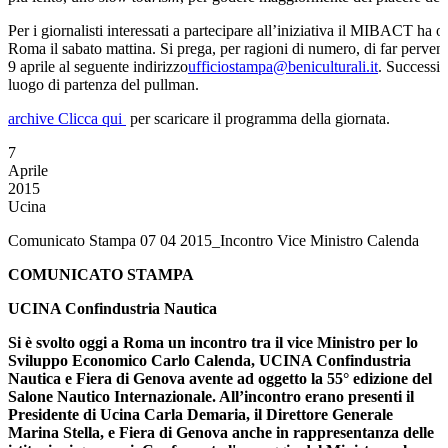
Per i giornalisti interessati a partecipare all’iniziativa il MIBACT ha 
Roma il sabato mattina. Si prega, per ragioni di numero, di far pervenir
9 aprile al seguente indirizzo
ufficiostampa@beniculturali.it
. Successiv
luogo di partenza del pullman.
archive
Clicca qui
per scaricare il programma della giornata.
7
Aprile
2015
Ucina
Comunicato Stampa 07 04 2015_Incontro Vice Ministro Calenda
COMUNICATO STAMPA
UCINA Confindustria Nautica
Si è svolto oggi a Roma un incontro tra il vice Ministro per lo
Sviluppo Economico
Carlo Calenda, UCINA Confindustria
Nautica e Fiera di Genova avente ad oggetto la 55° edizione del
Salone Nautico Internazionale. All’incontro erano presenti il
Presidente di Ucina Carla Demaria, il Direttore Generale
Marina Stella, e Fiera di Genova anche in rappresentanza delle