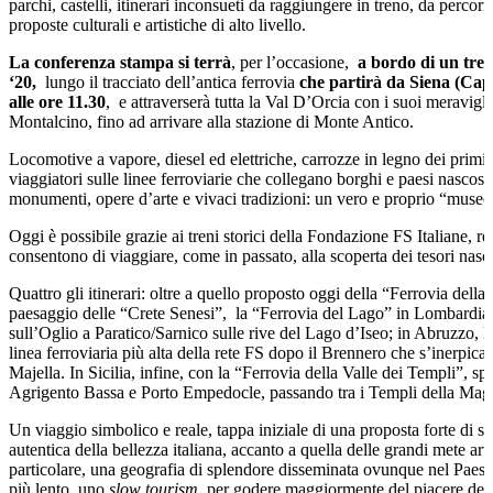
parchi, castelli, itinerari inconsueti da raggiungere in treno, da percorre
proposte culturali e artistiche di alto livello.
La conferenza stampa si terrà
, per l’occasione,
a bordo di un tren
‘20,
lungo il tracciato dell’antica ferrovia
che partirà da Siena (Capi
alle ore 11.30
, e attraverserà tutta la Val D’Orcia con i suoi meravigli
Montalcino, fino ad arrivare alla stazione di Monte Antico.
Locomotive a vapore, diesel ed elettriche, carrozze in legno dei primi 
viaggiatori sulle linee ferroviarie che collegano borghi e paesi nascosti
monumenti, opere d’arte e vivaci tradizioni: un vero e proprio “museo d
Oggi è possibile grazie ai treni storici della Fondazione FS Italiane, r
consentono di viaggiare, come in passato, alla scoperta dei tesori nasco
Quattro gli itinerari: oltre a quello proposto oggi della “Ferrovia dell
paesaggio delle “Crete Senesi”, la “Ferrovia del Lago” in Lombardia,
sull’Oglio a Paratico/Sarnico sulle rive del Lago d’Iseo; in Abruzzo, l
linea ferroviaria più alta della rete FS dopo il Brennero che s’inerpica
Majella. In Sicilia, infine, con la “Ferrovia della Valle dei Templi”, sp
Agrigento Bassa e Porto Empedocle, passando tra i Templi della Mag
Un viaggio simbolico e reale, tappa iniziale di una proposta forte di se
autentica della bellezza italiana, accanto a quella delle grandi mete artist
particolare, una geografia di splendore disseminata ovunque nel Paese
più lento, uno
slow tourism
, per godere maggiormente del piacere della