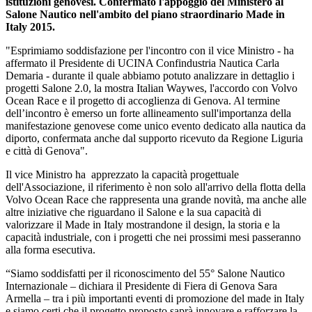
istituzioni genovesi. Confermato l'appoggio del Ministero al
Salone Nautico nell'ambito del piano straordinario Made in
Italy 2015.
"Esprimiamo soddisfazione per l'incontro con il vice Ministro - ha
affermato il Presidente di UCINA Confindustria Nautica Carla
Demaria - durante il quale abbiamo potuto analizzare in dettaglio i
progetti Salone 2.0, la mostra Italian Waywes, l'accordo con Volvo
Ocean Race e il progetto di accoglienza di Genova. Al termine
dell’incontro è emerso un forte allineamento sull'importanza della
manifestazione genovese come unico evento dedicato alla nautica da
diporto, confermata anche dal supporto ricevuto da Regione Liguria
e città di Genova".
Il vice Ministro ha apprezzato la capacità progettuale
dell'Associazione, il riferimento è non solo all'arrivo della flotta della
Volvo Ocean Race che rappresenta una grande novità, ma anche alle
altre iniziative che riguardano il Salone e la sua capacità di
valorizzare il Made in Italy mostrandone il design, la storia e la
capacità industriale, con i progetti che nei prossimi mesi passeranno
alla forma esecutiva.
“Siamo soddisfatti per il riconoscimento del 55° Salone Nautico
Internazionale – dichiara il Presidente di Fiera di Genova Sara
Armella – tra i più importanti eventi di promozione del made in Italy
e siamo certi che il progetto proposto saprà innovare e rafforzare la