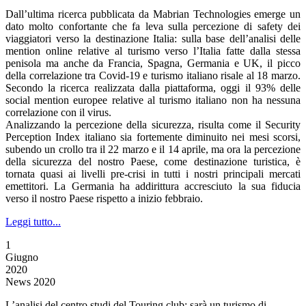
Dall’ultima ricerca pubblicata da Mabrian Technologies emerge un
dato molto confortante che fa leva sulla percezione di safety dei
viaggiatori verso la destinazione Italia: sulla base dell’analisi delle
mention online relative al turismo verso l’Italia fatte dalla stessa
penisola ma anche da Francia, Spagna, Germania e UK, il picco
della correlazione tra Covid-19 e turismo italiano risale al 18 marzo.
Secondo la ricerca realizzata dalla piattaforma, oggi il 93% delle
social mention europee relative al turismo italiano non ha nessuna
correlazione con il virus.
Analizzando la percezione della sicurezza, risulta come il Security
Perception Index italiano sia fortemente diminuito nei mesi scorsi,
subendo un crollo tra il 22 marzo e il 14 aprile, ma ora la percezione
della sicurezza del nostro Paese, come destinazione turistica, è
tornata quasi ai livelli pre-crisi in tutti i nostri principali mercati
emettitori.
La Germania
ha addirittura accresciuto la sua fiducia
verso il nostro Paese rispetto a inizio febbraio.
Leggi tutto...
1
Giugno
2020
News 2020
L’analisi del centro studi del Touring club: sarà un turismo di