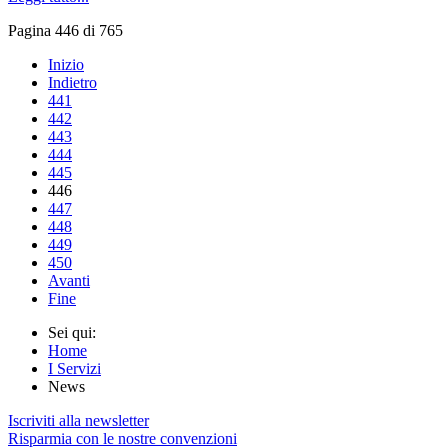
Pagina 446 di 765
Inizio
Indietro
441
442
443
444
445
446
447
448
449
450
Avanti
Fine
Sei qui:
Home
I Servizi
News
Iscriviti alla newsletter
Risparmia con le nostre convenzioni