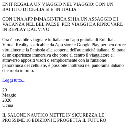
ENIT REGALA UN VIAGGIO NEL VIAGGIO: CON UN
BATTITO DI CIGLIA SI E' IN ITALIA
CON UNA APP IMMAGINIFICA SI HA UN ASSAGGIO DI
VACANZA NEL BEL PAESE. PER VIAGGI DA RIPROVARE
IN REPLAY DAL VIVO
Ora è possibile viaggiare in Italia con l'app gratuita di Enit Italia
Virtual Reality scaricabile da App store e Google Play per percorrere
virtualmente la Penisola alla scoperta dell'autenticità italiana. Si tratta
di un'esperienza immersiva che pone al centro il viaggiatore e,
attraverso appositi visori o semplicemente con la funzione
panoramica del cellulare, è possibile inoltrarsi nel panorama italiano
che ruota intorno.
Leggi tutto...
29
Maggio
2020
Ucina
IL SALONE NAUTICO METTE IN SICUREZZA LE
PROSSIME 10 EDIZIONI E PROGETTA IL FUTURO