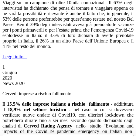
Viaggi su un campione di oltre 10mila connazionali. Il 63% degli
intervistati ha dichiarato che pensa di tornare a viaggiare appena ce
ne sarà la possibilità e rilevante è anche il fatto che, in generale, il
53% delle persone preferirebbe per quest’anno restare nel nostro Bel
Paese. Ben il 39% degli intervistati aveva già prenotato le vacanze
per i ponti primaverili o per l’estate prima che l’emergenza Covid-19
esplodesse in Italia: il 33% di loro dichiara di averle prenotate
proprio in Italia, il 26% in un altro Paese dell’Unione Europea e il
41% nel resto del mondo.
Leggi tutto...
1
Giugno
2020
News 2020
Cerved: imprese a rischio fallimento
Il
15,5% delle imprese italiane a rischio fallimento
- addirittura
il
18,9% nel settore turistico
- nel caso in cui si dovessero
verificare nuove ondate di Covid19, con ulteriori lockdown che
potrebbero durare fino a sei mesi secondo quanto dichiarato dagli
analisti di
Cerved Rating Agency
nello studio “Evolution and
impacts of the Covid-19 pandemic emergency on Italian non-