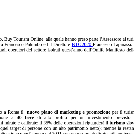
to, Buy Tourism Online, alla quale hanno preso parte l’Assessore al tu
ica Francesco Palumbo ed il Direttore
BTO2020
Francesco Tapinassi. 
 agli operatori del settore ispirati quest’anno dall’Onlife Manifesto d
tato a Roma il
nuovo piano di marketing e promozione
per il turi
azione a
40 fiere
di alto profilo per un investimento previsto i
i mirate e calibrate: il 35% delle operazioni riguarderà il
turismo slo
(quel target di persone con un alto patrimonio netto); mentre la resta
attenzione quest’anno e nel 2021 con operazioni dedicate agli anniversa