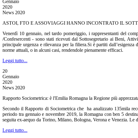
Gennaio
2020
News 2020
ASTOI, FTO E ASSOVIAGGI HANNO INCONTRATO IL SO
Venerdì 10 gennaio, nel tardo pomeriggio, i rappresentanti del com
/Confesercenti - sono stati ricevuti dal Sottosegretario ai Beni, Att
principale urgenza e rilevanza per la filiera.Si è partiti dall’esige
norme attuali, o in alcuni casi, rendendole pienamente efficaci.
Leggi tutto...
20
Gennaio
2020
News 2020
Rapporto Sociometrica: è l'Emilia Romagna la Regione più apprezzat
Secondo il Rapporto di Sociometrica che ha analizzato 135mila recensio
periodo tra gennaio e novembre 2019, la Romagna con ben 5 destinazio
seguita ex-aequo da Torino, Milano, Bologna, Verona e Venezia. Le des
Leggi tutto...