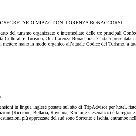
TTOSEGRETARIO MIBACT ON. LORENZA BONACCORSI
parto del turismo organizzato e intermediato delle tre principali Con
ività Culturali e Turismo, On. Lorenza Bonaccorsi. E’ stata presentata u
nza di mettere mano in modo organico all’attuale Codice del Turismo, a t
a
ni in lingua inglese postate sul sito di TripAdvisor per hotel, ristora
ni (Riccione, Bellaria, Ravenna, Rimini e Cesenatico) è la regione più 
tinazioni più apprezzate del sud sono Sorrento e Ischia, entrambe nell