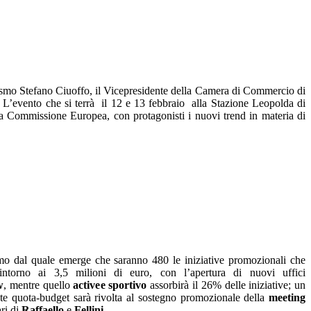
rismo Stefano Ciuoffo, il Vicepresidente della Camera di Commercio di
L’evento che si terrà il 12 e 13 febbraio alla Stazione Leopolda di
ella Commissione Europea, con protagonisti i nuovi trend in materia di
smo dal quale emerge che saranno 480 le iniziative promozionali che
ntorno ai 3,5 milioni di euro, con l’apertura di nuovi uffici
w
, mentre quello
active
e sportivo
assorbirà il 26% delle iniziative; un
nte quota-budget sarà rivolta al sostegno promozionale della
meeting
ri di
Raffaello
e
Fellini
.