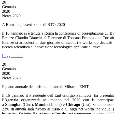
20
Gennaio
2020
News 2020
A Roma la presentazione di BTO 2020
Il 16 gennaio si è tenuta a Roma la conferenza di presentazione di B
Firenze Claudio Bianchi, il Direttore di Toscana Promozione Turist
Firenze si articolerà in due giornate di incontri e workshop dedicati
ricerca scientifica e innovazione tecnologica applicate al travel.
Leggi tutto...
20
Gennaio
2020
News 2020
Il piano annuale del turismo italiano di Mibact e ENIT
Il 16 gennaio il Presidente dell’Enit Giorgio Palmucci ha presen
l’
Agenzia
organizzerà nel mondo nel 2020 con la partecip
a
Shanghai
(Cina),
Mumbai
(India) e
Chicago
(Usa). Saranno azion
22% di attività sarà rivolto al
lusso
e all’high net worth individual 
industry
. Su tutto, il
turismo culturale
sarà comunque al centro dell’