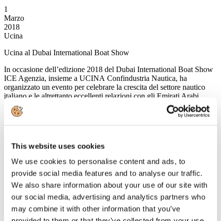
1
Marzo
2018
Ucina
Ucina al Dubai International Boat Show
In occasione dell’edizione 2018 del Dubai International Boat Show
ICE Agenzia, insieme a UCINA Confindustria Nautica, ha
organizzato un evento per celebrare la crescita del settore nautico
italiano e le altrettanto eccellenti relazioni con gli Emirati Arabi
Uniti.
Leggi tutto...
27
This website uses cookies
Febbraio
2018
We use cookies to personalise content and ads, to
2018
provide social media features and to analyse our traffic.
In Italia previsto un +8,6% per il settore crociere
We also share information about your use of our site with
our social media, advertising and analytics partners who
may combine it with other information that you’ve
Secondo il rapporto “Speciale Crociere”, pubblicato dalla società di
provided to them or that they’ve collected from your use