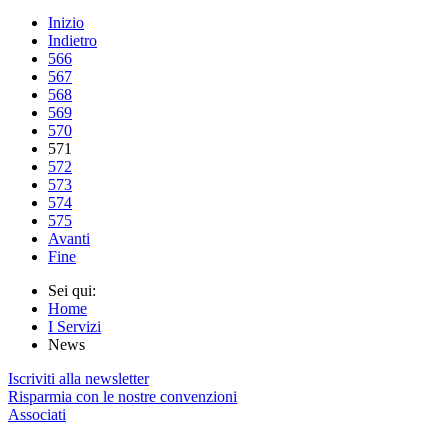
Inizio
Indietro
566
567
568
569
570
571
572
573
574
575
Avanti
Fine
Sei qui:
Home
I Servizi
News
Iscriviti alla newsletter
Risparmia con le nostre convenzioni
Associati