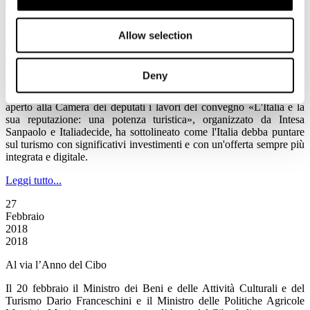
Il convegno “L’Italia e la sua reputazione: una potenza turistica”
Allow selection
Rafforzare la reputazione del turismo nazionale come indicato dal
Chief institutional affairs and external communication officer di
Intesa Sanpaolo, Stefano Lucchini, servirà a caratterizzare il rilancio
Deny
qualitativo del sistema Italia nel mondo, per attirare nuovi visitatori
in cerca di vacanze di eccellenza. Lucchini, che il 20 febbraio ha
aperto alla Camera dei deputati i lavori del convegno «L'Italia e la
sua reputazione: una potenza turistica», organizzato da Intesa
Sanpaolo e Italiadecide, ha sottolineato come l'Italia debba puntare
sul turismo con significativi investimenti e con un'offerta sempre più
integrata e digitale.
Leggi tutto...
27
Febbraio
2018
2018
Al via l’Anno del Cibo
Il 20 febbraio il Ministro dei Beni e delle Attività Culturali e del
Turismo Dario Franceschini e il Ministro delle Politiche Agricole