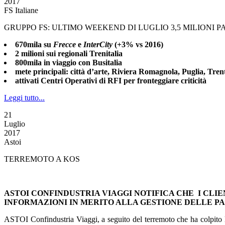
2017
FS Italiane
GRUPPO FS: ULTIMO WEEKEND DI LUGLIO 3,5 MILIONI P
670mila
su
Frecce
e
Inter
City
(+3% vs 2016)
2 milioni sui regionali Trenitalia
800mila in viaggio con Busitalia
mete principali: città d’arte, Riviera Romagnola, Puglia, Tren
attivati Centri Operativi di RFI per fronteggiare criticità
Leggi tutto...
21
Luglio
2017
Astoi
TERREMOTO A KOS
ASTOI CONFINDUSTRIA VIAGGI NOTIFICA CHE I CLIE
INFORMAZIONI IN MERITO ALLA GESTIONE DELLE P
ASTOI Confindustria Viaggi, a seguito del terremoto che ha colpito l’