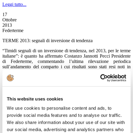
Leggi tutto...
17
Ottobre
2013
Federterme
TERME 2013: segnali di inversione di tendenza
“Timidi segnali di un inversione di tendenza, nel 2013, per le terme
italiane”: è quanto ha affermato Costanzo Jannotti Pecci Presidente
di Federterme, commentando l’ultima rilevazione periodica
sull’andamento del comparto i cui risultati sono stati resi noti in
occasione della nuova edizione di Thermalia, il Salone del Turismo
Termale in corso oggi e domani a Rimini, organizzato da TTG Italia
in collaborazione con la stessa Federterme.
Leggi tutto...
This website uses cookies
17
We use cookies to personalise content and ads, to
Ottobre
2013
provide social media features and to analyse our traffic.
Associazione Italiana Confindustria Alberghi
We also share information about your use of our site with
VALORE TURISMO, finalmente
our social media, advertising and analytics partners who