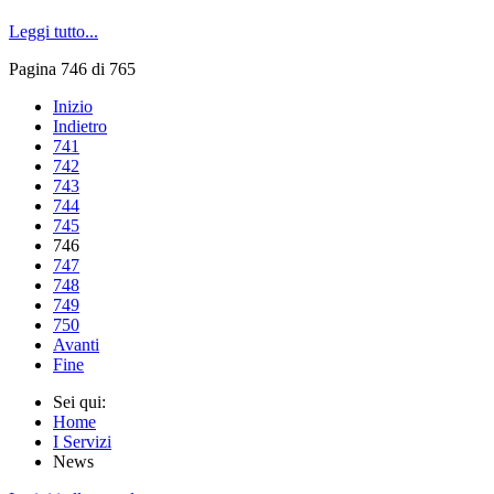
Leggi tutto...
Pagina 746 di 765
Inizio
Indietro
741
742
743
744
745
746
747
748
749
750
Avanti
Fine
Sei qui:
Home
I Servizi
News