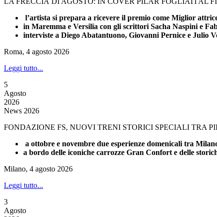
LA FRECCIA DI AGOSTO: IN COVER PILAR FOGLIATI AL 
l’artista si prepara a ricevere il premio come Miglior attri
in Maremma e Versilia con gli scrittori Sacha Naspini e Fa
interviste a Diego Abatantuono, Giovanni Pernice e Julio V
Roma, 4 agosto 2026
Leggi tutto...
5
Agosto
2026
News 2026
FONDAZIONE FS, NUOVI TRENI STORICI SPECIALI TRA 
a ottobre e novembre due esperienze domenicali tra Milano 
a bordo delle iconiche carrozze Gran Confort e delle stori
Milano, 4 agosto 2026
Leggi tutto...
3
Agosto