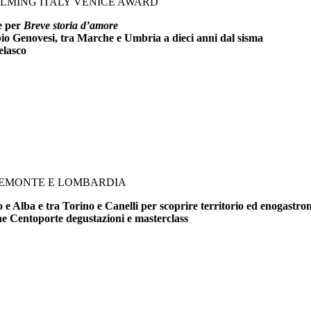
FILMING ITALY VENICE AWARD
ce per
Breve storia d’amore
bio Genovesi, tra Marche e Umbria a dieci anni dal sisma
elasco
PIEMONTE E LOMBARDIA
e Alba e tra Torino e Canelli per scoprire territorio ed enogastr
che Centoporte degustazioni e masterclass