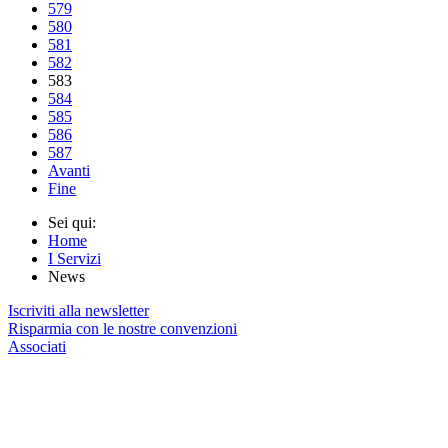
579
580
581
582
583
584
585
586
587
Avanti
Fine
Sei qui:
Home
I Servizi
News
Iscriviti alla newsletter
Risparmia con le nostre convenzioni
Associati