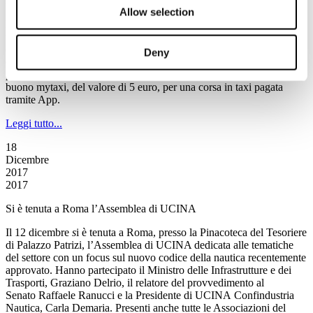
Parte il servizio integrato Frecciarossa Mytaxi
Allow selection
Dal 16 dicembre parte il servizio integrato
Frecciarossa
/taxi, primo e
ultimo miglio, di Trenitalia e mytaxi. Fino al 14 gennaio i
clienti Trenitalia acquistando online un biglietto
Frecciarossa
con
Deny
destinazione Roma, Milano o Torino potranno, al momento del
pagamento su
trenitalia.com
, aggiungere gratuitamente un
buono mytaxi, del valore di 5 euro, per una corsa in taxi pagata
tramite App.
Leggi tutto...
18
Dicembre
2017
2017
Si è tenuta a Roma l’Assemblea di UCINA
Il 12 dicembre
s
i è tenuta a Roma, presso la Pinacoteca del Tesoriere
di Palazzo Patrizi, l’Assemblea di UCINA dedicata alle tematiche
del settore con un focus sul nuovo codice della nautica recentemente
approvato. Hanno partecipato il Ministro delle Infrastrutture e dei
Trasporti, Graziano Delrio, il relatore del provvedimento al
Senato Raffaele Ranucci e la Presidente di UCINA Confindustria
Nautica, Carla Demaria. Presenti anche tutte le Associazioni del