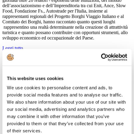
giornata oltre 20 relatori - esponenti delle istituzioni, del mondo
dell’associazionismo e dell’Imprenditoria tra cui Enit, Ance, Slow
Food, Fondazione Fs., Autostrade per l'Italia, insieme ai
rappresentanti regionali del Progetto Borghi Viaggio Italiano e al
Comitato dei Borghi, hanno raccontato quanto questi luoghi
rappresentino una realtà determinante nella creazione di attrattività
turistica e quanto possano contribuire con opportuni strumenti, allo
sviluppo economico ed occupazionale del Paese.
Leggi tutto...
18
Dicembre
2017
2017
This website uses cookies
A Milano appuntamento con “Turismo 2030”
We use cookies to personalise content and ads, to
Si prevede che nel 2030 il turismo mondiale interesserà 1,8 miliardi
provide social media features and to analyse our traffic.
di persone, l'80% in più rispetto al miliardo di turisti del 2013, che
We also share information about your use of our site with
hanno speso 1200 miliardi di dollari. In questo scenario si farà
our social media, advertising and analytics partners who
sempre più agguerrita la concorrenza tra i Paesi. Da qui al 2030
l'Italia riuscirà a tenere testa ai suoi concorrenti? Come cambieranno
may combine it with other information that you’ve
la domanda e l'offerta e le figure professionali del comparto?
provided to them or that they’ve collected from your use
Capacità di attrazione, strategie di marketing, digitalizzazione,
of their services.
robotica e intelligenza artificiale sono alcune delle principali sfide