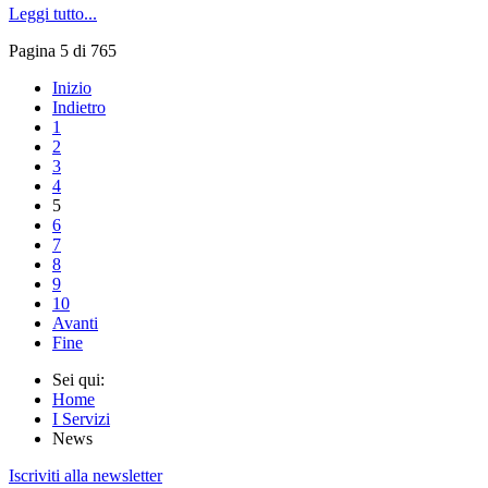
Leggi tutto...
Pagina 5 di 765
Inizio
Indietro
1
2
3
4
5
6
7
8
9
10
Avanti
Fine
Sei qui:
Home
I Servizi
News
Iscriviti alla newsletter