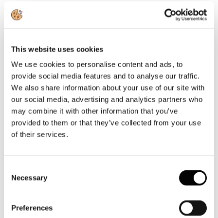
Secondo i dati della Banca d’Italia relativi al 2025, la spesa dei
viaggiatori stranieri in Italia ha sfiorato la quota di 57 miliardi di
euro, segnando una crescita del 4,8% rispetto all’anno precedente.
Leggi tutto...
This website uses cookies
20
We use cookies to personalise content and ads, to
Luglio
provide social media features and to analyse our traffic.
2026
News 2026
We also share information about your use of our site with
our social media, advertising and analytics partners who
IATA: l’Italia è settima al mondo per trasporto aereo mondiale
may combine it with other information that you’ve
L’Italia consolida il proprio peso nel trasporto aereo mondiale. Nel
provided to them or that they’ve collected from your use
2025, il Paese ha registrato 187,3 milioni di passeggeri, con una
of their services.
crescita del 5,8% rispetto all’anno precedente, posizionandosi al
settimo posto nella classifica dei maggiori mercati globali secondo i
dati principali contenuti nell’ultima edizione del World Air Transport
Statistics, il rapporto annuale pubblicato dalla Iata, che raccoglie le
Consent
informazioni di 1.315 compagnie aeree e analizza domanda,
Necessary
Selection
capacità, rotte, flotte e performance economiche del settore.
Leggi tutto...
Preferences
20