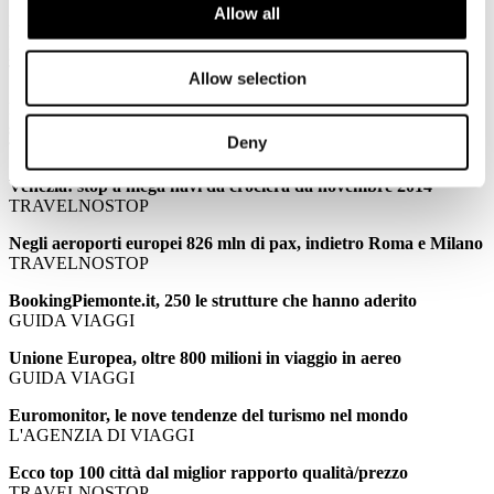
Allow all
PALMUCCI: Confindustria Alberghi: meno stranieri per il
ponte di Ognissanti
TTGITALIA
Allow selection
PALMUCCI: Ponte Ognissanti, turismo in stallo senza gli
stranieri
Deny
TRAVELNOSTOP
Venezia: stop a mega navi da crociera da novembre 2014
TRAVELNOSTOP
Negli aeroporti europei 826 mln di pax, indietro Roma e Milano
TRAVELNOSTOP
BookingPiemonte.it, 250 le strutture che hanno aderito
GUIDA VIAGGI
Unione Europea, oltre 800 milioni in viaggio in aereo
GUIDA VIAGGI
Euromonitor, le nove tendenze del turismo nel mondo
L'AGENZIA DI VIAGGI
Ecco top 100 città dal miglior rapporto qualità/prezzo
TRAVELNOSTOP