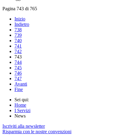
Pagina 743 di 765
Inizio
Indietro
738
739
740
741
742
743
744
745
746
747
Avanti
Fine
Sei qui:
Home
I Servizi
News
Iscriviti alla newsletter
Risparmia con le nostre convenzioni