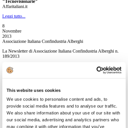
"Tecnovisionarie"
Affaritaliani.it
Leggi tutto...
8
Novembre
2013
Associazione Italiana Confindustria Alberghi
La Newsletter di Associazione Italiana Confindustria Alberghi n.
189/2013
News
Il mercato del lavoro degli stranieri in Italia
Pubblicata la Relazione del secondo trimestre 2013
This website uses cookies
L’ufficio per le politiche del turismo passa dalla Presidenza del
Consiglio dei Ministri al MiBact
We use cookies to personalise content and ads, to
A cura del MiBact
provide social media features and to analyse our traffic.
Leggi tutto...
We also share information about your use of our site with
our social media, advertising and analytics partners who
7
Novembre
may combine it with other information that you’ve