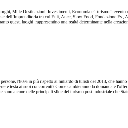
orghi, Mille Destinazioni. Investimenti, Economia e Turismo”: evento d
mo e dell’Imprenditoria tra cui Enit, Ance, Slow Food, Fondazione Fs., Aut
nto questi luoghi rappresentino una realtà determinante nella creazione 
persone, l'80% in più rispetto al miliardo di turisti del 2013, che hanno
a tenere testa ai suoi concorrenti? Come cambieranno la domanda e l'offer
iale sono alcune delle principali sfide del turismo post industriale che St