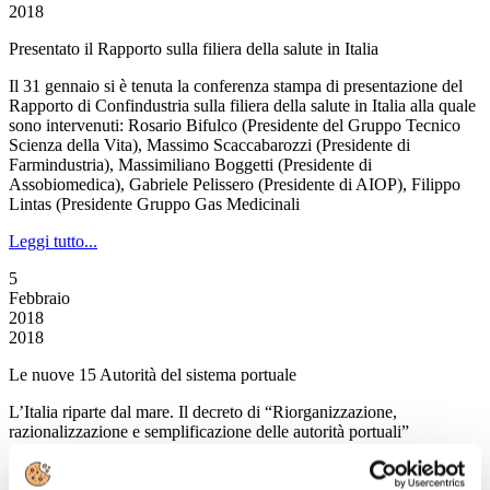
2018
Presentato il Rapporto sulla filiera della salute in Italia
Il 31 gennaio si è tenuta la conferenza stampa di presentazione del
Rapporto di Confindustria sulla filiera della salute in Italia alla quale
sono intervenuti: Rosario Bifulco (Presidente del Gruppo Tecnico
Scienza della Vita), Massimo Scaccabarozzi (Presidente di
Farmindustria), Massimiliano Boggetti (Presidente di
Assobiomedica), Gabriele Pelissero (Presidente di AIOP), Filippo
Lintas (Presidente Gruppo Gas Medicinali
Leggi tutto...
5
Febbraio
2018
2018
Le nuove 15 Autorità del sistema portuale
L’Italia riparte dal mare. Il decreto di “Riorganizzazione,
razionalizzazione e semplificazione delle autorità portuali”
approvato dal Consiglio dei ministri prevede che i porti italiani siano
guidati da 15 Autorità di sistema portuale, centri decisionali strategici