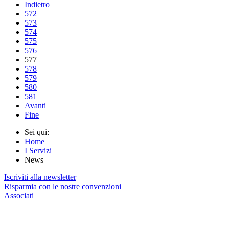
Indietro
572
573
574
575
576
577
578
579
580
581
Avanti
Fine
Sei qui:
Home
I Servizi
News
Iscriviti alla newsletter
Risparmia con le nostre convenzioni
Associati