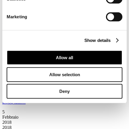
collaborazione e con il patrocinio di Federterme, il convegno
“Valorizzazione e gestione delle piscine termali, tra normative
igienico-sanitarie e tecnologie”.
Marketing
Leggi tutto...
5
Febbraio
Show details
2018
2018
A Milano la presentazione del Rapporto “Hotels & Chains 2018.
Allow all
Investimenti, scenari e strategie”
Il 14 febbraio alle ore 9.30 si terrà a Milano, presso l’Università
Allow selection
Bocconi, il convegno “Hotels & Chains 2018. Investimenti, scenari
e strategie” realizzato dal MET, Master in Economia del turismo, in
collaborazione con Horwath HTL, Cdp e Associazione Italiana
Deny
Confindustria Alberghi.
Leggi tutto...
5
Febbraio
2018
2018