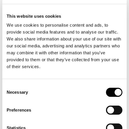
con sedi nelle realtà maggiori (i porti definiti core dalla Comunità
Europea), che sostituiscono le 24 vecchie Autorità portuali.
Leggi tutto...
This website uses cookies
5
We use cookies to personalise content and ads, to
Febbraio
provide social media features and to analyse our traffic.
2018
We also share information about your use of our site with
2018
our social media, advertising and analytics partners who
Ucina: pubblicato in Gazzetta il nuovo codice della nautica
may combine it with other information that you’ve
provided to them or that they’ve collected from your use
E’ stato pubblicato sulla Gazzetta Ufficiale della Repubblica Italiana
il Decreto Legislativo 3 novembre 2017, n. 229, di riforma del
of their services.
Codice della Nautica che entrerà in vigore il 13 febbraio prossimo.
Leggi tutto...
Consent
5
Necessary
Selection
Febbraio
2018
2018
Preferences
L’innovazione nelle piscine termali al 10° Forumpiscine
Il 22 febbraio alle 11.00 ForumPiscine organizza a Bologna, in
Statistics