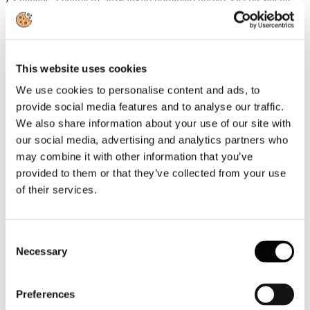
della UIC
Gianpiero Strisciuglio, Amministratore Delegato e Direttore
Generale del Gruppo FS, è stato nominato nuovo Vicepresidente
della UIC - Union internationale des chemins de fer -
This website uses cookies
organizzazione internazionale che riunisce le ferrovie e i principali
stakeholder del settore ferroviario a livello mondiale.
We use cookies to personalise content and ads, to
provide social media features and to analyse our traffic.
Leggi tutto...
We also share information about your use of our site with
3
our social media, advertising and analytics partners who
Agosto
may combine it with other information that you’ve
2026
News 2026
provided to them or that they’ve collected from your use
of their services.
ROTTA SUL 66°SALONE NAUTICO INTERNAZIONALE:
APERTO IL TICKETING ONLINE PER L'EDIZIONE IN
PROGRAMMA A GENOVA DALL'1 AL 6 OTTOBRE 2026
Consent
Con l'apertura del ticketing online entra nel vivo il percorso di
Necessary
avvicinamento al 66° Salone Nautico Internazionale, in programma
Selection
a Genova dall'1 al 6 ottobre 2026.
Leggi tutto...
Preferences