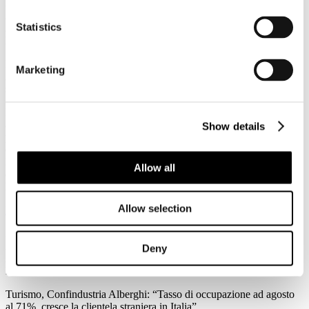
3
Agosto
Statistics
2026
News 2026
Federalismo fiscale: a rischio i servizi del trasporto pubblico. Agens,
Marketing
Anav e Asstra: “Servono correttivi che assicurino il finanziamento al
settore”
Forte preoccupazione da parte di Agens, Anav e Asstra, le
associazioni che in Italia rappresentano le aziende del trasporto
Show details
pubblico locale (TPL), per l’approvazione in Consiglio dei Ministri
del ddl sul federalismo fiscale regionale: “C’è la reale possibilità che
l'attuale impianto normativo metta a repentaglio l'equilibrio
Allow all
economico-finanziario del Trasporto Pubblico Locale e
l'adeguatezza dei servizi su scala nazionale.
Allow selection
Leggi tutto...
3
Agosto
Deny
2026
News 2026
Turismo, Confindustria Alberghi: “Tasso di occupazione ad agosto
al 71%, cresce la clientela straniera in Italia”