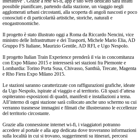
interattive”. Grazie a rete wi-fi, app e sito web dedicato sarà infatti
possibile pianificare, partendo dalla stazione, un viaggio negli
agglomerati urbani circostanti, alla scoperta di angoli nascosti e poco
conosciuti e di particolarità artistiche, storiche, naturali e
enogastronomiche.
Il progetto è stato illustrato oggi a Roma da Riccardo Nencini, vice
ministro delle Infrastrutture e dei Trasporti, Michele Mario Elia, AD
Gruppo FS Italiane, Maurizio Gentile, AD RFI, e Ugo Nespolo.
Il progetto Italian Train Experience prenderà il via in concomitanza
con Expo Milano 2015 e interesserà sei stazioni fra Piemonte e
Lombardia: Torino Porta Susa, Chivasso, Santhià, Trecate, Magenta
e Rho Fiera Expo Milano 2015.
Le stazioni saranno caratterizzate con raffigurazioni grafiche, ideate
da Ugo Nespolo, ispirate al viaggio e al territorio. Gli spazi d’attesa
ospiteranno esposizioni di quadri, manifesti e installazioni a tema.
All’interno di ogni stazione sarà collocato anche uno schermo su cui
verranno trasmesse immagini e filmati che illustreranno le eccellenze
del territorio circostante.
Grazie alla connessione internet wi-fi, i viaggiatori potranno
accedere al portale e alla app dedicata dove troveranno informazioni
sulla località in cui si trovano, suggerimenti su itinerari, percorsi