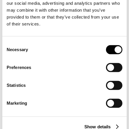
our social media, advertising and analytics partners who
ENIT: firmato il protocollo per qualificare il congressuale
Firmato un Protocollo d'Intesa, della durata di tre anni, volto a
may combine it with other information that you’ve
qualificare l'offerta del turismo congressuale.
provided to them or that they’ve collected from your use
NOTA CSC N. 7-2015. Industria italiana con alta propensione
of their services.
ad investire e innovare
Leggi tutto...
Consent
12
Necessary
Selection
Marzo
2015
Anef
Preferences
ANEF in Audizione per una disciplina organica della materia delle
concessioni
Statistics
Per lo sviluppo del settore degli impianti di risalita, ha dichiarato la
Presidente di ANEF Valeria Ghezzi, intervenend ad un'audizione al
Senato, è necessario adottare una disciplina organica della materia
Marketing
delle concessioni che, riprendendo la direttiva europea 2014/23,
faccia esplicito riferimento ai "contratti di concessione" e non alle
generiche "concessioni".
L'attività di trasporto mediante gli impianti di risalita rappresenta
Show details