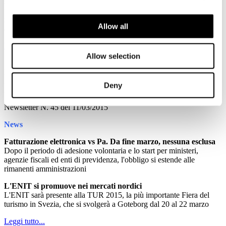
solo una delle componenti del complesso servizio offerto da
un'impresa di questo settore. A questa si aggiungono: l'impianto di
innevamento, le linee elettriche e fognarie, i bacini per la raccolta di
Allow all
acqua, tutti servizi sottoposti a distinte autorizzazioni.
Leggi tutto...
Allow selection
11
Marzo
2015
Deny
Associazione Italiana Confindustria Alberghi
Newsletter N. 45 del 11/03/2015
News
Fatturazione elettronica vs Pa. Da fine marzo, nessuna esclusa
Dopo il periodo di adesione volontaria e lo start per ministeri,
agenzie fiscali ed enti di previdenza, l'obbligo si estende alle
rimanenti amministrazioni
L'ENIT si promuove nei mercati nordici
L'ENIT sarà presente alla TUR 2015, la più importante Fiera del
turismo in Svezia, che si svolgerà a Goteborg dal 20 al 22 marzo
Leggi tutto...