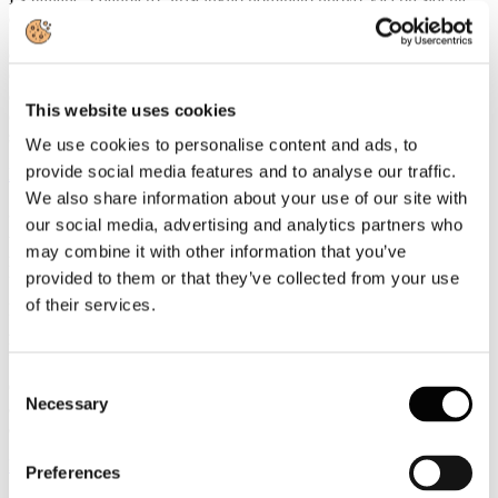
della UIC
Gianpiero Strisciuglio, Amministratore Delegato e Direttore
Generale del Gruppo FS, è stato nominato nuovo Vicepresidente
della UIC - Union internationale des chemins de fer -
This website uses cookies
organizzazione internazionale che riunisce le ferrovie e i principali
stakeholder del settore ferroviario a livello mondiale.
We use cookies to personalise content and ads, to
provide social media features and to analyse our traffic.
Leggi tutto...
We also share information about your use of our site with
3
our social media, advertising and analytics partners who
Agosto
may combine it with other information that you’ve
2026
News 2026
provided to them or that they’ve collected from your use
of their services.
ROTTA SUL 66°SALONE NAUTICO INTERNAZIONALE:
APERTO IL TICKETING ONLINE PER L'EDIZIONE IN
PROGRAMMA A GENOVA DALL'1 AL 6 OTTOBRE 2026
Consent
Con l'apertura del ticketing online entra nel vivo il percorso di
Necessary
avvicinamento al 66° Salone Nautico Internazionale, in programma
Selection
a Genova dall'1 al 6 ottobre 2026.
Leggi tutto...
Preferences