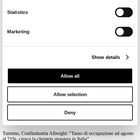
3
Agosto
Statistics
2026
News 2026
Federalismo fiscale: a rischio i servizi del trasporto pubblico. Agens,
Marketing
Anav e Asstra: “Servono correttivi che assicurino il finanziamento al
settore”
Forte preoccupazione da parte di Agens, Anav e Asstra, le
associazioni che in Italia rappresentano le aziende del trasporto
Show details
pubblico locale (TPL), per l’approvazione in Consiglio dei Ministri
del ddl sul federalismo fiscale regionale: “C’è la reale possibilità che
l'attuale impianto normativo metta a repentaglio l'equilibrio
Allow all
economico-finanziario del Trasporto Pubblico Locale e
l'adeguatezza dei servizi su scala nazionale.
Allow selection
Leggi tutto...
3
Agosto
Deny
2026
News 2026
Turismo, Confindustria Alberghi: “Tasso di occupazione ad agosto
al 71%, cresce la clientela straniera in Italia”