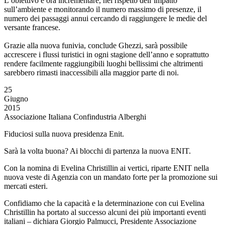
L’obiettivo è ora incrementare, nel rispetto dell’impatto
sull’ambiente e monitorando il numero massimo di presenze, il
numero dei passaggi annui cercando di raggiungere le medie del
versante francese.
Grazie alla nuova funivia, conclude Ghezzi, sarà possibile
accrescere i flussi turistici in ogni stagione dell’anno e soprattutto
rendere facilmente raggiungibili luoghi bellissimi che altrimenti
sarebbero rimasti inaccessibili alla maggior parte di noi.
25
Giugno
2015
Associazione Italiana Confindustria Alberghi
Fiduciosi sulla nuova presidenza Enit.
Sarà la volta buona? Ai blocchi di partenza la nuova ENIT.
Con la nomina di Evelina Christillin ai vertici, riparte ENIT nella
nuova veste di Agenzia con un mandato forte per la promozione sui
mercati esteri.
Confidiamo che la capacità e la determinazione con cui Evelina
Christillin ha portato al successo alcuni dei più importanti eventi
italiani – dichiara Giorgio Palmucci, Presidente Associazione