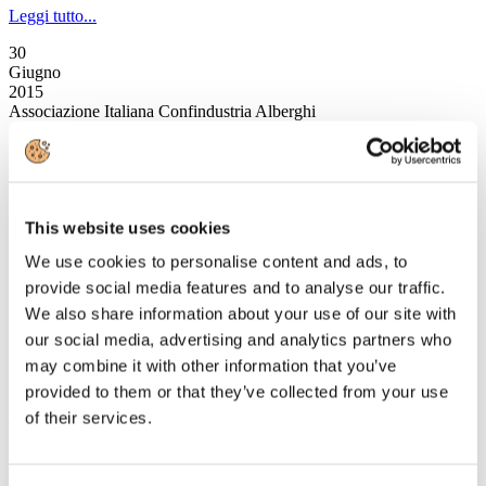
Leggi tutto...
30
Giugno
2015
Associazione Italiana Confindustria Alberghi
Ristrutturazione e Digitalizzazione a portata di Bonus. I Tax Credit:
come funzionano e quali le opportunità per le aziende alberghiere
Martedì 30 giugno 2015, ore 14:30
sede Confindustria Firenze
This website uses cookies
Via Valfonda, 9 (Fi)
We use cookies to personalise content and ads, to
A seguito della recente pubblicazione in G.U. del decreto Tax Credit
provide social media features and to analyse our traffic.
ristrutturazione, che completa gli interventi pubblici a favore del
We also share information about your use of our site with
settore alberghiero, Associazione Italiana Confindustria Alberghi
organizza, per tutto il settore dell'hotellerie l'evento Ristrutturazione
our social media, advertising and analytics partners who
e Digitalizzazione a portata di Bonus. I Tax Credit: come
may combine it with other information that you’ve
funzionano e quali le opportunità per le aziende alberghiere.
provided to them or that they’ve collected from your use
Leggi tutto...
of their services.
27
Giugno