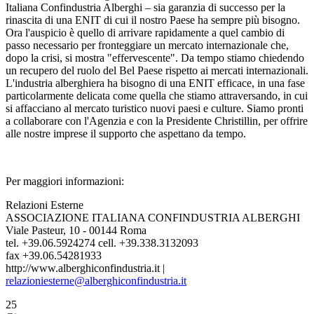
Italiana Confindustria Alberghi – sia garanzia di successo per la
rinascita di una ENIT di cui il nostro Paese ha sempre più bisogno.
Ora l'auspicio è quello di arrivare rapidamente a quel cambio di
passo necessario per fronteggiare un mercato internazionale che,
dopo la crisi, si mostra "effervescente". Da tempo stiamo chiedendo
un recupero del ruolo del Bel Paese rispetto ai mercati internazionali.
L'industria alberghiera ha bisogno di una ENIT efficace, in una fase
particolarmente delicata come quella che stiamo attraversando, in cui
si affacciano al mercato turistico nuovi paesi e culture. Siamo pronti
a collaborare con l'Agenzia e con la Presidente Christillin, per offrire
alle nostre imprese il supporto che aspettano da tempo.
Per maggiori informazioni:
Relazioni Esterne
ASSOCIAZIONE ITALIANA CONFINDUSTRIA ALBERGHI
Viale Pasteur, 10 - 00144 Roma
tel. +39.06.5924274 cell. +39.338.3132093
fax +39.06.54281933
http://www.alberghiconfindustria.it |
relazioniesterne@alberghiconfindustria.it
25