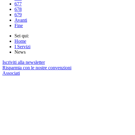
677
678
679
Avanti
Fine
Sei qui:
Home
I Servizi
News
Iscriviti alla newsletter
Risparmia con le nostre convenzioni
Associati