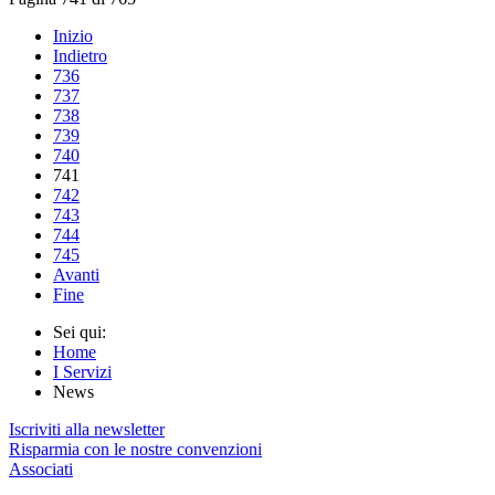
Inizio
Indietro
736
737
738
739
740
741
742
743
744
745
Avanti
Fine
Sei qui:
Home
I Servizi
News
Iscriviti alla newsletter
Risparmia con le nostre convenzioni
Associati