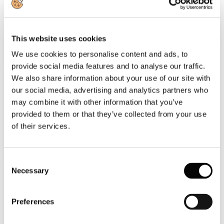
Documenti
Atti del Convegno: "Lo sviluppo delle Reti d'impresa nel settore
turistico"
This website uses cookies
Strumenti, metodologie ed azioni per favorire ed accompagnare i
processi di networking: scarica tutte le presentazioni dei relatori
We use cookies to personalise content and ads, to
provide social media features and to analyse our traffic.
Leggi tutto...
We also share information about your use of our site with
13
our social media, advertising and analytics partners who
Dicembre
may combine it with other information that you’ve
2013
Astoi
provided to them or that they’ve collected from your use
of their services.
ASTOI NewsOnLine - Periodo dal 9 al 13 dicembre 2013
Consent
Leggi tutto...
Necessary
Selection
13
Dicembre
2013
Preferences
Associazione Italiana Confindustria Alberghi