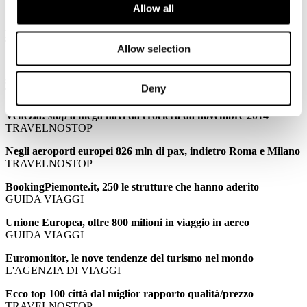
Allow all
PALMUCCI: Confindustria Alberghi: meno stranieri per il
ponte di Ognissanti
TTGITALIA
Allow selection
PALMUCCI: Ponte Ognissanti, turismo in stallo senza gli
stranieri
Deny
TRAVELNOSTOP
Venezia: stop a mega navi da crociera da novembre 2014
TRAVELNOSTOP
Negli aeroporti europei 826 mln di pax, indietro Roma e Milano
TRAVELNOSTOP
BookingPiemonte.it, 250 le strutture che hanno aderito
GUIDA VIAGGI
Unione Europea, oltre 800 milioni in viaggio in aereo
GUIDA VIAGGI
Euromonitor, le nove tendenze del turismo nel mondo
L'AGENZIA DI VIAGGI
Ecco top 100 città dal miglior rapporto qualità/prezzo
TRAVELNOSTOP