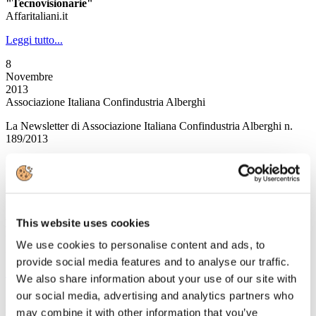
"Tecnovisionarie"
Affaritaliani.it
Leggi tutto...
8
Novembre
2013
Associazione Italiana Confindustria Alberghi
La Newsletter di Associazione Italiana Confindustria Alberghi n.
189/2013
News
Il mercato del lavoro degli stranieri in Italia
Pubblicata la Relazione del secondo trimestre 2013
This website uses cookies
L’ufficio per le politiche del turismo passa dalla Presidenza del
Consiglio dei Ministri al MiBact
We use cookies to personalise content and ads, to
A cura del MiBact
provide social media features and to analyse our traffic.
Leggi tutto...
We also share information about your use of our site with
our social media, advertising and analytics partners who
7
Novembre
may combine it with other information that you’ve