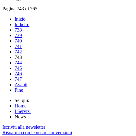
Pagina 743 di 765
Inizio
Indietro
738
739
740
741
742
743
744
745
746
747
Avanti
Fine
Sei qui:
Home
I Servizi
News
Iscriviti alla newsletter
Risparmia con le nostre convenzioni