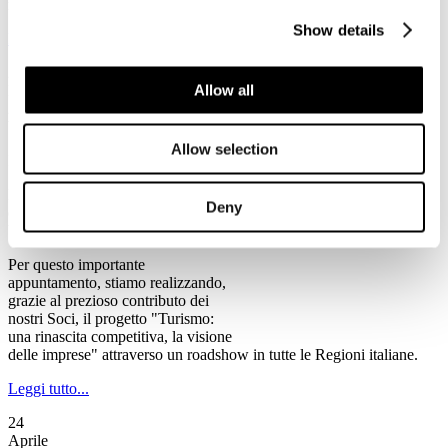
rischio chiusura, tra cui alcune anche di rilevanza storica".
Show details
Leggi tutto...
2
Allow all
Maggio
2013
Ventennale Federturismo
Allow selection
Il Programma del Ventennale di Federturismo
Federturismo Confindustria celebra
Deny
quest’anno il suo primo
Ventennale.
Per questo importante
appuntamento, stiamo realizzando,
grazie al prezioso contributo dei
nostri Soci, il progetto "Turismo:
una rinascita competitiva, la visione
delle imprese" attraverso un roadshow in tutte le Regioni italiane.
Leggi tutto...
24
Aprile