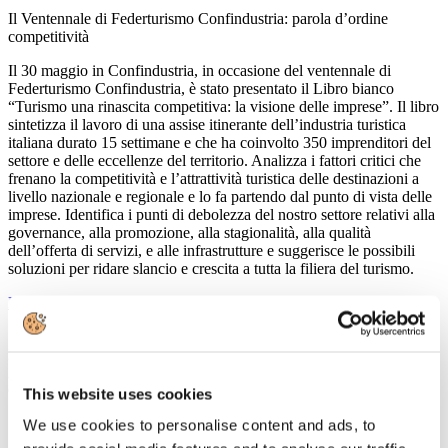
Il Ventennale di Federturismo Confindustria: parola d’ordine
competitività
Il 30 maggio in Confindustria, in occasione del ventennale di
Federturismo Confindustria, è stato presentato il Libro bianco
“Turismo una rinascita competitiva: la visione delle imprese”. Il libro
sintetizza il lavoro di una assise itinerante dell’industria turistica
italiana durato 15 settimane e che ha coinvolto 350 imprenditori del
settore e delle eccellenze del territorio. Analizza i fattori critici che
frenano la competitività e l’attrattività turistica delle destinazioni a
livello nazionale e regionale e lo fa partendo dal punto di vista delle
imprese. Identifica i punti di debolezza del nostro settore relativi alla
governance, alla promozione, alla stagionalità, alla qualità
dell’offerta di servizi, e alle infrastrutture e suggerisce le possibili
soluzioni per ridare slancio e crescita a tutta la filiera del turismo.
Leggi tutto...
15
Maggio
2013
Confindustria Nord Sardegna
This website uses cookies
Seminario sul turismo
We use cookies to personalise content and ads, to