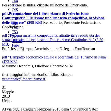
746
Per scaricare le slides, cliccate sul nome dell'intervento.
747
748
pdf
Presentazione del Libro bianco di Federturismo
749
Confindustria "Turismo: una rinascita competitiva, la visione
750
delle imprese"
(
209 KB
)
Renzo Iorio, Presidente Federturismo
751
Confindustria
752
753
pdf
"Per una massima competitività, attrattività e redditività del
754
settore turistico: le proposte di Federturismo Confindustria"
(
3.30
Avanti
MB
)
Fine
Prof. Josep Ejarque, Amministratore Delegato FourTourism
pdf
"L'impatto economico attuale e potenziale del Turismo in Italia"
(
473 KB
)
Massimo Deandreis, Direttore Generale SRM
(Per maggiori informazioni sul Libro Bianco:
ventennale@federturismo.it
)
31
Maggio
2013
Ucina
Al via oggi a Cagliari l'edizione 2013 della Convention Satec