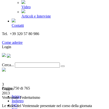
Video
Articoli e Interviste
Contatti
Tel. +39 320 57 80 986
Email segreteria@federturismo.it
Come aderire
Login
Cerca...
3
Pagina 750 di 765
Giugno
2013
Inizio
Ventennale Federturismo
Indietro
745
Le slides del Ventennale presentate nel corso della giornata