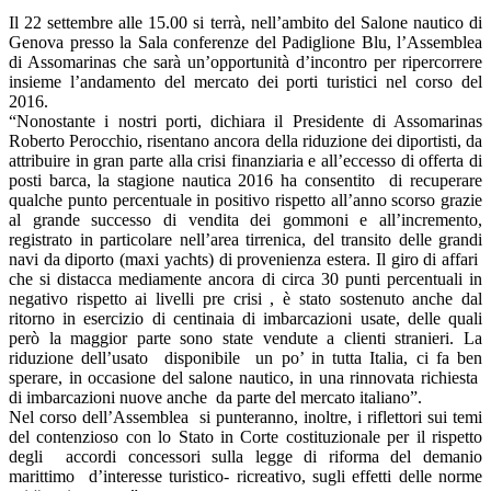
Il 22 settembre alle 15.00 si terrà, nell’ambito del Salone nautico di
Genova presso la Sala conferenze del Padiglione Blu, l’Assemblea
di Assomarinas che sarà un’opportunità d’incontro per ripercorrere
insieme l’andamento del mercato dei porti turistici nel corso del
2016.
“Nonostante i nostri porti, dichiara il Presidente di Assomarinas
Roberto Perocchio, risentano ancora della riduzione dei diportisti, da
attribuire in gran parte alla crisi finanziaria e all’eccesso di offerta di
posti barca, la stagione nautica 2016 ha consentito di recuperare
qualche punto percentuale in positivo rispetto all’anno scorso grazie
al grande successo di vendita dei gommoni e all’incremento,
registrato in particolare nell’area tirrenica, del transito delle grandi
navi da diporto (maxi yachts) di provenienza estera. Il giro di affari
che si distacca mediamente ancora di circa 30 punti percentuali in
negativo rispetto ai livelli pre crisi , è stato sostenuto anche dal
ritorno in esercizio di centinaia di imbarcazioni usate, delle quali
però la maggior parte sono state vendute a clienti stranieri. La
riduzione dell’usato disponibile un po’ in tutta Italia, ci fa ben
sperare, in occasione del salone nautico, in una rinnovata richiesta
di imbarcazioni nuove anche da parte del mercato italiano”.
Nel corso dell’Assemblea si punteranno, inoltre, i riflettori sui temi
del contenzioso con lo Stato in Corte costituzionale per il rispetto
degli accordi concessori sulla legge di riforma del demanio
marittimo d’interesse turistico- ricreativo, sugli effetti delle norme