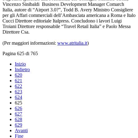
Vincenzo Sinibaldi Business Development Manager Comarch
Italia, autore di “Airport 3.0?”, Todd B. Avery Ministro Consigliere
per gli Affari commerciali dell’Ambasciata americana a Roma e Italo
Cucci Direttore editoriale Italpress. Concludono i lavori Luigi
Troiani Direttore responsabile “Travel Retail Italia” e Paolo Messa
Direttore Csa.
(Per maggiori informazioni:
www.atritalia.it
)
Pagina 625 di 765
Inizio
Indietro
620
621
622
623
624
625
626
627
628
629
Avanti
Fine