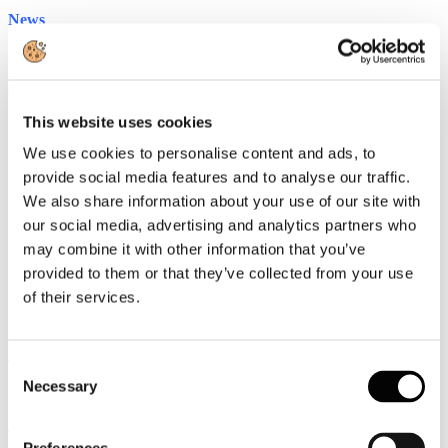
News
Ammortizzatori sociali in deroga 2016
Assegnati 162.828.217 euro alle Regioni Basilicata, Calabria,
Campania, Emilia Romagna, Friuli Venezia Giulia, Lazio, Marche,
Molise, Puglia, Toscana, Umbria e Veneto
This website uses cookies
We use cookies to personalise content and ads, to
Circolari
provide social media features and to analyse our traffic.
We also share information about your use of our site with
FORMAZIONE FINANZIATA - CATALOGO FORMATIVO
our social media, advertising and analytics partners who
A VALERE SU AVVISO 1/2016 FONDIMPRESA
Preadesione a catalogo corsi su Avviso 1/2016 Fondimpresa
may combine it with other information that you’ve
provided to them or that they’ve collected from your use
of their services.
Rassegna Stampa
Al via collaborazione tra Ansa e Associazione siti italiani Unesco
TRAVELNOSTOP
Consent
Necessary
Selection
Compagnie aeree dovranno rivedere nuovi ordini alla luce di
Brexit e Pil
TRAVELNOSTOP