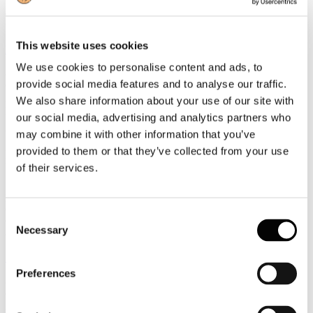
volta dall’aprile 2021, quando il settore aveva iniziato la sua risalita
dopo i lockdown, il traffico aereo europeo e globale ha registrato
una flessione.
This website uses cookies
Leggi tutto...
We use cookies to personalise content and ads, to
8
provide social media features and to analyse our traffic.
Giugno
2026
We also share information about your use of our site with
News 2026
our social media, advertising and analytics partners who
may combine it with other information that you’ve
Università di Bergamo/Centro Itsm/Iccsai Transport/Enac: con
investimenti adeguati il traffico di passeggeri europei nel 2035 potrà
provided to them or that they’ve collected from your use
raggiungere quota 305 milioni
of their services.
Raggiungere 305 milioni di passeggeri entro il 2035 è un obiettivo
possibile, ma solo con investimenti adeguati e un sistema Paese più
efficace ed agile, secondo Fact Book 2026, il rapporto annuale del
Consent
Centro Itsm – Iccsai Transport and Sustainable Mobility, con la
Necessary
Selection
collaborazione di Enac e l’Università degli Studi di Bergamo.
Leggi tutto...
Preferences
8
Giugno
2026