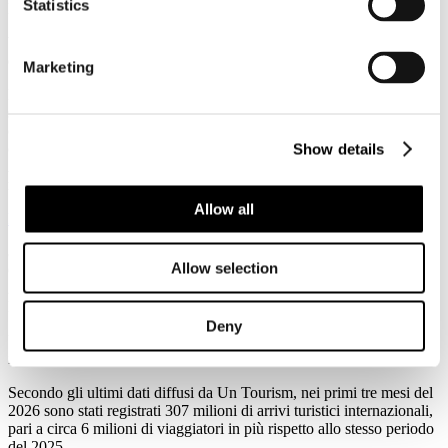
Statistics
News 2026
YouGov/AriesGroup: gli hotel sono porta di accesso della
destinazione
Marketing
L’industria turistica italiana si trova di fronte a un consumatore
sempre più consapevole, che non si accontenta di una stanza
confortevole ma esige un legame profondo con il luogo che lo
ospita, secondo quanto emerge dallo studio condotto da YouGov per
Show details
Aries Group, basato su un campione di 1.008 intervistati
rappresentativi della popolazione maggiorenne italiana.
Allow all
Leggi tutto...
8
Allow selection
Giugno
2026
News 2026
Deny
UnTourism: nel primo trimestre del 2026 crescono del 2% gli arrivi
internazionali
Secondo gli ultimi dati diffusi da Un Tourism, nei primi tre mesi del
2026 sono stati registrati 307 milioni di arrivi turistici internazionali,
pari a circa 6 milioni di viaggiatori in più rispetto allo stesso periodo
del 2025.