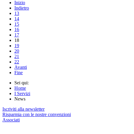
Inizio
Indietro
13
14
15
16
17
18
19
20
21
22
Avanti
Fine
Sei qui:
Home
I Servizi
News
Iscriviti alla newsletter
Risparmia con le nostre convenzioni
Associati