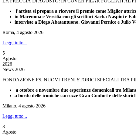
LA FRECCIA DI AGOSTO: IN COVER PILAR FOGLIATI AL 
l’artista si prepara a ricevere il premio come Miglior attri
in Maremma e Versilia con gli scrittori Sacha Naspini e Fa
interviste a Diego Abatantuono, Giovanni Pernice e Julio V
Roma, 4 agosto 2026
Leggi tutto...
5
Agosto
2026
News 2026
FONDAZIONE FS, NUOVI TRENI STORICI SPECIALI TRA 
a ottobre e novembre due esperienze domenicali tra Milano 
a bordo delle iconiche carrozze Gran Confort e delle stori
Milano, 4 agosto 2026
Leggi tutto...
3
Agosto