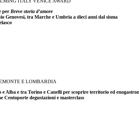
FILMING ITALY VENICE AWARD
ce per
Breve storia d’amore
bio Genovesi, tra Marche e Umbria a dieci anni dal sisma
elasco
PIEMONTE E LOMBARDIA
e Alba e tra Torino e Canelli per scoprire territorio ed enogastr
che Centoporte degustazioni e masterclass