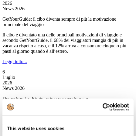
2026
News 2026
GetYourGuide: il cibo diventa sempre di più la motivazione
principale del viaggio
Il cibo è diventato una delle principali motivazioni di viaggio e
secondo GetYourGuide, il 68% dei viaggiatori mangia di più in
vacanza rispetto a casa, e il 12% arriva a consumare cinque o più
pasti al giorno quando è all’estero.
Leggi tutto...
6
Luglio
2026
News 2026
Demoskopika: Rimini prima per overtourism
È Rimini a salire sul gradino più alto del podio nell’overtourism
italiano.Quest’anno secondo l’osservatorio di Demoskopika, la
popolare località romagnola primeggia con 17mila presenze
turistiche per km quadrato, un valore che rappresenta una delle
This website uses cookies
concentrazioni urbane più elevate in assoluto.