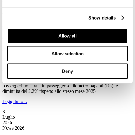
(Associazione Nazionale Operatori Veicoli Ricreazionali e Articoli
per Campeggio), condotta su 52 concessionari affiliati, il comparto
sta intercettando una nuova tipologia di clientela, ridefinendo i
profili di consumo per la stagione estiva 2026.
Show details
Leggi tutto...
Allow all
6
Luglio
2026
Allow selection
News 2026
IATA: a maggio la domanda totale di trasporto aereo passeggeri è
diminuita del 2,2% rispetto allo stesso mese del 2025
Deny
Secondo la Iata a maggio la domanda totale di trasporto aereo
passeggeri, misurata in passeggeri-chilometro paganti (Rp), è
diminuita del 2,2% rispetto allo stesso mese 2025.
Leggi tutto...
3
Luglio
2026
News 2026