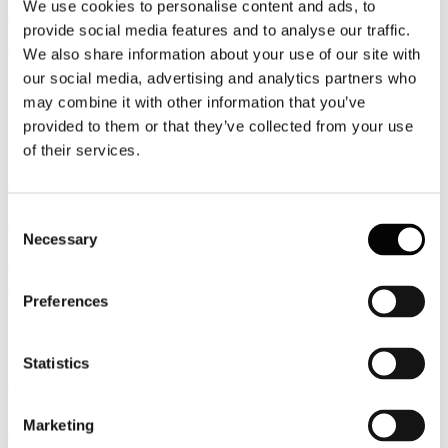
We use cookies to personalise content and ads, to
Leggi tutto...
provide social media features and to analyse our traffic.
6
We also share information about your use of our site with
Luglio
our social media, advertising and analytics partners who
2026
may combine it with other information that you’ve
News 2026
provided to them or that they’ve collected from your use
Facile.it/Emg: cala la richiesta di finanziamenti per i viaggi
of their services.
Più di 28 milioni di italiani hanno intenzione di concedersi una
vacanza quest’anno e non mancano le famiglie che, per far pesare il
meno possibile sui budget mensili il costo del viaggio, scelgono di
Consent
ricorrere ad un prestito personale.
Necessary
Selection
Leggi tutto...
6
Preferences
Luglio
2026
News 2026
Statistics
Assocamp: il turismo itinerante un’alternativa sempre più allettante
Il turismo itinerante si consolida come una delle principali alternative
Marketing
alla ricettività tradizionale. Secondo l’ultima indagine di Assocamp