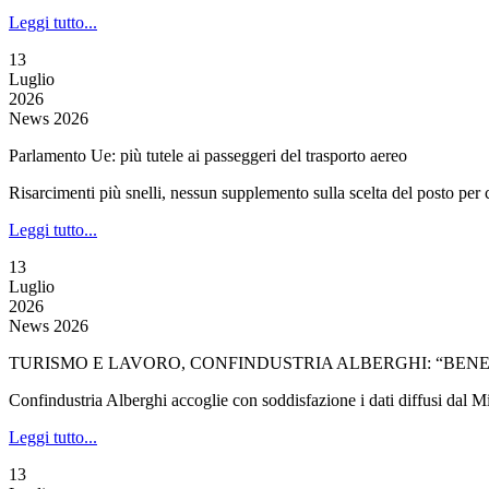
Leggi tutto...
13
Luglio
2026
News 2026
Parlamento Ue: più tutele ai passeggeri del trasporto aereo
Risarcimenti più snelli, nessun supplemento sulla scelta del posto pe
Leggi tutto...
13
Luglio
2026
News 2026
TURISMO E LAVORO, CONFINDUSTRIA ALBERGHI: “BENE 
Confindustria Alberghi accoglie con soddisfazione i dati diffusi dal Min
Leggi tutto...
13