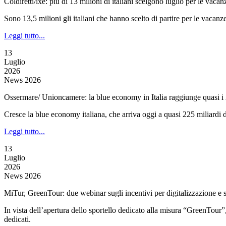
Coldiretti/ixè: più di 13 milioni di italiani scelgono luglio per le vacan
Sono 13,5 milioni gli italiani che hanno scelto di partire per le vacanz
Leggi tutto...
13
Luglio
2026
News 2026
Ossermare/ Unioncamere: la blue economy in Italia raggiunge quasi i 
Cresce la blue economy italiana, che arriva oggi a quasi 225 miliardi 
Leggi tutto...
13
Luglio
2026
News 2026
MiTur, GreenTour: due webinar sugli incentivi per digitalizzazione e s
In vista dell’apertura dello sportello dedicato alla misura “GreenTour”,
dedicati.