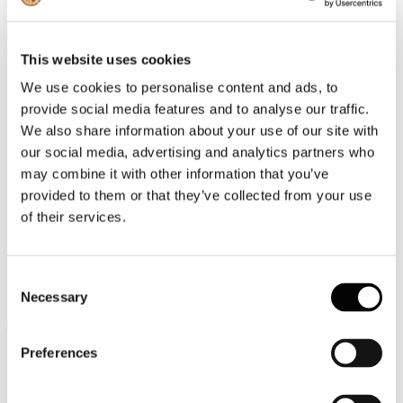
benvenuto e indicazioni di viaggio in cinese, oltre che in italiano e
inglese. L’offerta di menu a bordo dei treni Frecciarossa prevede, su
prenotazione, piatti della cucina cinese tradizionale. Il sito
Trenitalia.com ha attivato una propria versione in cinese che, nei
This website uses cookies
primi 15 giorni ha già raggiunto oltre 20.000 contatti. Nei punti
assistenza e nelle biglietterie delle principali stazioni della rete Alta
We use cookies to personalise content and ads, to
Velocità, inoltre, è disponibile materiale informativo in cinese
provide social media features and to analyse our traffic.
mandarino. Infine, a partire dalla seconda metà del 2015, sarà
We also share information about your use of our site with
possibile effettuare acquisti presso network Trenitalia con carta di
credito China Union Pay.
our social media, advertising and analytics partners who
may combine it with other information that you’ve
(Per maggiori informazioni:
www.trenitalia.com
)
provided to them or that they’ve collected from your use
14
of their services.
Aprile
2015
Associazione Italiana Confindustria Alberghi
Consent
Save the date - Milan calling: pronti per Expo?
Necessary
Selection
Preferences