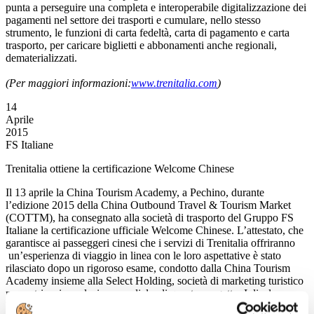
punta a perseguire una completa e interoperabile digitalizzazione dei
pagamenti nel settore dei trasporti e cumulare, nello stesso
strumento, le funzioni di carta fedeltà, carta di pagamento e carta
trasporto, per caricare biglietti e abbonamenti anche regionali,
dematerializzati.
(Per maggiori informazioni:
www.trenitalia.com
)
14
Aprile
2015
FS Italiane
Trenitalia ottiene la certificazione Welcome Chinese
Il 13 aprile la China Tourism Academy, a Pechino, durante
l’edizione 2015 della China Outbound Travel & Tourism Market
(COTTM), ha consegnato alla società di trasporto del Gruppo FS
Italiane la certificazione ufficiale Welcome Chinese. L’attestato, che
garantisce ai passeggeri cinesi che i servizi di Trenitalia offriranno
un’esperienza di viaggio in linea con le loro aspettative è stato
rilasciato dopo un rigoroso esame, condotto dalla China Tourism
Academy insieme alla Select Holding, società di marketing turistico
promotrice, in esclusiva mondiale, di questo progetto. I display a
bordo di Frecciarossa e Frecciargento diffondono ora messaggi di