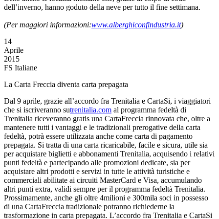
dell’inverno, hanno goduto della neve per tutto il fine settimana.
(Per maggiori informazioni:
www.alberghiconfindustria.it
)
14
Aprile
2015
FS Italiane
La Carta Freccia diventa carta prepagata
Dal 9 aprile, grazie all’accordo fra Trenitalia e CartaSi, i viaggiatori
che si iscriveranno su
trenitalia.com
al programma fedeltà di
Trenitalia riceveranno gratis una CartaFreccia rinnovata che, oltre a
mantenere tutti i vantaggi e le tradizionali prerogative della carta
fedeltà, potrà essere utilizzata anche come carta di pagamento
prepagata. Si tratta di una carta ricaricabile, facile e sicura, utile sia
per acquistare biglietti e abbonamenti Trenitalia, acquisendo i relativi
punti fedeltà e partecipando alle promozioni dedicate, sia per
acquistare altri prodotti e servizi in tutte le attività turistiche e
commerciali abilitate ai circuiti MasterCard e Visa, accumulando
altri punti extra, validi sempre per il programma fedeltà Trenitalia.
Prossimamente, anche gli oltre 4milioni e 300mila soci in possesso
di una CartaFreccia tradizionale potranno richiederne la
trasformazione in carta prepagata. L’accordo fra Trenitalia e CartaSi