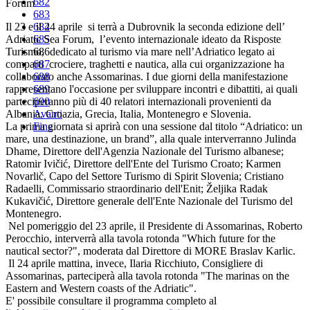
682
Forum
683
Il 23 e il 24 aprile si terrà a Dubrovnik la seconda edizione dell’
684
Adriatic Sea Forum, l’evento internazionale ideato da Risposte
685
Turismo, dedicato al turismo via mare nell’Adriatico legato ai
686
comparti crociere, traghetti e nautica, alla cui organizzazione ha
687
collaborato anche Assomarinas. I due giorni della manifestazione
688
rappresentano l'occasione per sviluppare incontri e dibattiti, ai quali
689
parteciperanno più di 40 relatori internazionali provenienti da
690
Albania, Croazia, Grecia, Italia, Montenegro e Slovenia.
Avanti
La prima giornata si aprirà con una sessione dal titolo “Adriatico: un
Fine
mare, una destinazione, un brand”, alla quale interverranno Julinda
Dhame, Direttore dell'Agenzia Nazionale del Turismo albanese;
Ratomir Ivičić, Direttore dell'Ente del Turismo Croato; Karmen
Novarlič, Capo del Settore Turismo di Spirit Slovenia; Cristiano
Radaelli, Commissario straordinario dell'Enit; Željika Radak
Kukavičić, Direttore generale dell'Ente Nazionale del Turismo del
Montenegro.
Nel pomeriggio del 23 aprile, il Presidente di Assomarinas, Roberto
Perocchio, interverrà alla tavola rotonda "Which future for the
nautical sector?", moderata dal Direttore di MORE Braslav Karlic.
Il 24 aprile mattina, invece, Ilaria Ricchiuto, Consigliere di
Assomarinas, parteciperà alla tavola rotonda "The marinas on the
Eastern and Western coasts of the Adriatic".
E' possibile consultare il programma completo al