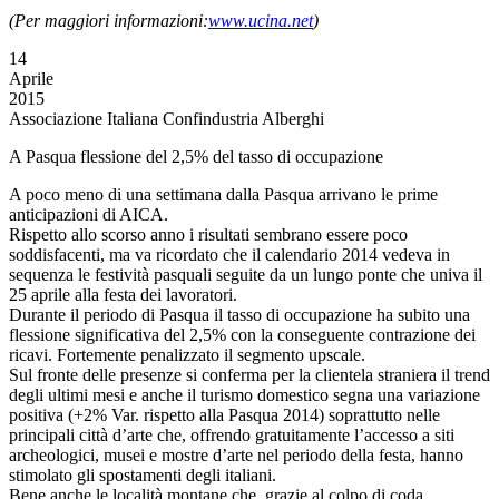
(Per maggiori informazioni:
www.ucina.net
)
14
Aprile
2015
Associazione Italiana Confindustria Alberghi
A Pasqua flessione del 2,5% del tasso di occupazione
A poco meno di una settimana dalla Pasqua arrivano le prime
anticipazioni di AICA.
Rispetto allo scorso anno i risultati sembrano essere poco
soddisfacenti, ma va ricordato che il calendario 2014 vedeva in
sequenza le festività pasquali seguite da un lungo ponte che univa il
25 aprile alla festa dei lavoratori.
Durante il periodo di Pasqua il tasso di occupazione ha subito una
flessione significativa del 2,5% con la conseguente contrazione dei
ricavi. Fortemente penalizzato il segmento upscale.
Sul fronte delle presenze si conferma per la clientela straniera il trend
degli ultimi mesi e anche il turismo domestico segna una variazione
positiva (+2% Var. rispetto alla Pasqua 2014) soprattutto nelle
principali città d’arte che, offrendo gratuitamente l’accesso a siti
archeologici, musei e mostre d’arte nel periodo della festa, hanno
stimolato gli spostamenti degli italiani.
Bene anche le località montane che, grazie al colpo di coda