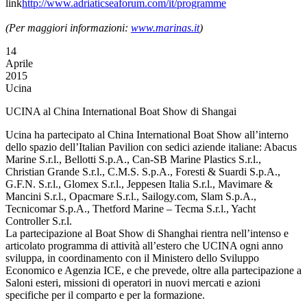
link
http://www.adriaticseaforum.com/it/programme
(Per maggiori informazioni:
www.marinas.it
)
14
Aprile
2015
Ucina
UCINA al China International Boat Show di Shangai
Ucina ha partecipato al China International Boat Show all’interno
dello spazio dell’Italian Pavilion con sedici aziende italiane: Abacus
Marine S.r.l., Bellotti S.p.A., Can-SB Marine Plastics S.r.l.,
Christian Grande S.r.l., C.M.S. S.p.A., Foresti & Suardi S.p.A.,
G.F.N. S.r.l., Glomex S.r.l., Jeppesen Italia S.r.l., Mavimare &
Mancini S.r.l., Opacmare S.r.l., Sailogy.com, Slam S.p.A.,
Tecnicomar S.p.A., Thetford Marine – Tecma S.r.l., Yacht
Controller S.r.l.
La partecipazione al Boat Show di Shanghai rientra nell’intenso e
articolato programma di attività all’estero che UCINA ogni anno
sviluppa, in coordinamento con il Ministero dello Sviluppo
Economico e Agenzia ICE, e che prevede, oltre alla partecipazione a
Saloni esteri, missioni di operatori in nuovi mercati e azioni
specifiche per il comparto e per la formazione.