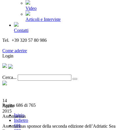
Video
Articoli e Interviste
Contatti
Tel. +39 320 57 80 986
Email segreteria@federturismo.it
Come aderire
Login
Cerca...
14
Pagina 686 di 765
Aprile
2015
Inizio
Assomarinas
Indietro
681
Assomarinas sponsor della seconda edizione dell’Adriatic Sea