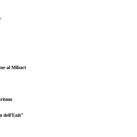
"
one al Mibact
turismo
o dell'Enit"