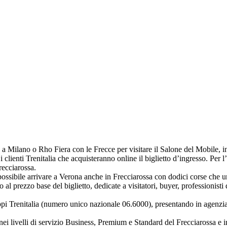
o a Milano o Rho Fiera con le Frecce per visitare il Salone del Mobile, i
i clienti Trenitalia che acquisteranno online il biglietto d’ingresso. Per 
recciarossa.
possibile arrivare a Verona anche in Frecciarossa con dodici corse che u
o al prezzo base del biglietto, dedicate a visitatori, buyer, professionis
i Trenitalia (numero unico nazionale 06.6000), presentando in agenzia i
 nei livelli di servizio Business, Premium e Standard del Frecciarossa e i