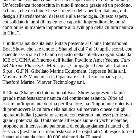
Un’eccellenza riconosciuta in tutto il mondo grazie ad un prodotto,
la barca, che racchiude in sé il meglio del saper fare italiano, dal
design all’arredamento, dal tessile alla tecnologia. Questo sapere,
consolidato in anni di impegno e capacità imprenditoriale, potrà
contribuire in maniera importante allo sviluppo della cultura nautica
in Cina”.
L’industria nautica italiana è stata presente al China International
Boat Show, che si è tenuto a Shanghai dal 7 al 10 aprile scorsi, con
aziende associate che hanno esposto nella collettiva organizzata da
ICE e UCINA all’interno dell’Italian Pavilion: Amer Yachts,
Can
-
SB Marine Plastics
,
C.M.S. s.p.a., Compagnia Generale Trattori
S.p.a., G.F.N. Gibellato Marine Equipment, Jeppesen Italia s.r.l.,
Mavimare & Mancini s.r.l., Opacmare s.r.l., Tecnicomar s.p.a.,
Thetford Marine, Viraver Technology s.r.l.
Il China (Shanghai) International Boat Show rappresenta la più
grande manifestazione nautica del continente asiatico. Oltre ad
essere un’importante vetrina per il settore, ha l’importante obiettivo
di promuovere la cultura della nautica sul mercato cinese cui gli
operatori italiani guardano sempre con estremo interesse per le sue
grandi potenzialità. Unitamente all’esposizione di yacht e barche,
propone un interessante panorama di equipaggiamenti nautici e di
servizi. Quest’anno la manifestazione ha registrato 550 espositori ed
è stata visitata da circa 40.000 visitatori da 70 paesi.