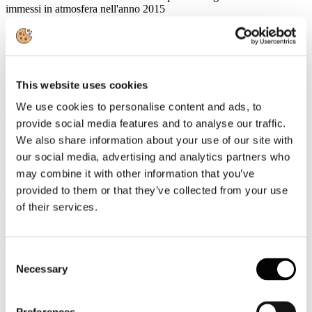
immessi in atmosfera nell'anno 2015
Rassegna Stampa
In Italia il turismo vale 171 miliardi di euro ma l'Enit ha solo 12
milioni per la promozione all'estero
EVENT REPORT
This website uses cookies
I top spender negli alberghi italiani: cambia la mappa dei
We use cookies to personalise content and ads, to
visitatori internazionali di fascia alta
provide social media features and to analyse our traffic.
EVENT REPORT
We also share information about your use of our site with
A Pietrarsa la strategia salva-Italia
our social media, advertising and analytics partners who
L'AGENZIA DI VIAGGI
may combine it with other information that you’ve
Hotels.com: i mediorientali big spender anche nel 2015
provided to them or that they’ve collected from your use
L'AGENZIA DI VIAGGI
of their services.
Rinunciano al viaggio per timore di attentati: il vettore deve
risarcire
TTGITALIA
Consent
Necessary
Selection
Soggiorni in Italia: sono i viaggiatori mediorientali quello che
hanno speso di più nel 2015
ITALIAN VENUE