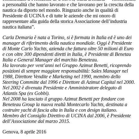
a personalità che hanno lavorato e che lavorano per la crescita della
nautica da diporto nel mondo. Ringrazio anche in qualità di
Presidente di UCINA e di tutte le aziende che mi onoro di
rappresentare alla guida della storica Associazione dell’industria
nautica italiana”.
Carla Demaria è nata a Torino, si è formata in Italia ed è uno dei
manager di riferimento della nautica mondiale. Oggi è Presidente
di Monte Carlo Yachts, azienda che fattura oltre 50 milioni di Euro
e con oltre 300 dipendenti diretti in Italia, è Presidente di Benetau
Italia e General Manager del marchio Beneteau.
Ha lavorato per vent’anni nel Gruppo Azimut Benetti, ricoprendo
posizioni di sempre maggiore responsabilità: Sales Manager nel
1988, Direttore Vendite e Marketing nel 1990, membro dello
Steering Committe dal 1996 e Direttore di Azimut Capital nel 2000.
Nel 2002 è divenuta Presidente e Amministratore delegato di
Atlantis Spa (ex Gobbi).
Nel 2008 ha lasciato il gruppo Azimut Benetti per fondare con
Beneteau Group la nuova realtà Montecarlo Yachts, destinata a
costruire yacht di fascia alta in Italia e con design italiano.
Membro del Consiglio Direttivo di UCINA dal 2006, è Presidente
dell’Associazione dal marzo 2015.
Genova, 8 aprile 2016