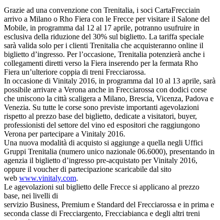
Grazie ad una convenzione con Trenitalia, i soci CartaFreccia
in
arrivo a Milano o Rho Fiera con le Frecce per visitare il Salone del
Mobile, in programma dal 12 al 17 aprile, potranno usufruire in
esclusiva della riduzione del 30% sul biglietto. La tariffa speciale
sarà valida solo per i clienti Trenitalia che acquisteranno online il
biglietto d’ingresso. Per l’occasione, Trenitalia potenzierà anche i
collegamenti diretti verso la Fiera inserendo per la fermata Rho
Fiera un’ulteriore coppia di treni Frecciarossa.
In occasione di Vinitaly 2016, in programma dal 10 al 13 aprile, sarà
possibile arrivare a Verona anche in Frecciarossa con dodici corse
che uniscono la città scaligera a Milano, Brescia, Vicenza, Padova e
Venezia. Su tutte le corse sono previste importanti agevolazioni
rispetto al prezzo base del biglietto, dedicate a visitatori, buyer,
professionisti del settore del vino ed espositori che raggiungono
Verona per partecipare a Vinitaly 2016.
Una nuova modalità di acquisto si aggiunge a quella negli Uffici
Gruppi Trenitalia (numero unico nazionale 06.6000), presentando in
agenzia il biglietto d’ingresso pre-acquistato per Vinitaly 2016,
oppure il voucher di partecipazione scaricabile dal sito
web
www.vinitaly.com
.
Le agevolazioni sul biglietto delle Frecce si applicano al prezzo
base, nei livelli di
servizio Business, Premium e Standard del Frecciarossa e in prima e
seconda classe di Frecciargento, Frecciabianca e degli altri treni