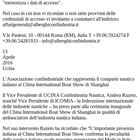
"memorizza i dati di accesso".
Nel caso in cui non vi ricordate o non siete provvisti delle
credenziali di accesso vi invitiamo a contattarci all'indirizzo
affarigenerali@alberghiconfindustria.it
V.le Pasteur, 10 - 00144 Roma (RM), Italia T +39.06.5924274 F
+39.06.54281933 - info@alberghiconfindustria.it
13
Aprile
2016
Ucina
L’Associazione confindustriale che rappresenta il comparto nautico
italiano al China International Boat Show di Shanghai
Il Vice Presidente di UCINA Confindustria Nautica, Andrea Razeto,
nonché Vice Presidente di ICOMIA - la federazione internazionale
delle industrie nautiche -, ha preso parte alla cerimonia inaugurale
del China International Boat Show di Shanghai in qualità di
ambasciatore dell’industria nautica italiana.
Nel suo intervento Razeto ha ricordato che “L’importante presenza
italiana al China International Boat Show conferma la peculiarità
della nautica italiana quale massima espressione del Made in Italy.