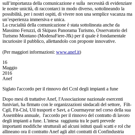
sull’importanza della comunicazione e sulla necessità di evidenziare
le nostre unicità, di raccontarci in modo diverso, sottolineando la
possibilità, per i nostri ospiti, di vivere non una semplice vacanza ma
un’esperienza immersiva e unica.
La crucialità della comunicazione è stata sottolineata anche da
Massimo Feruzzi, di Skipass Panorama Turismo, Osservatorio del
Turismo Montano (ModenaFiere-Jfk) per il quale è fondamentale
incuriosire il pubblico, allettandolo con proposte innovative.
(Per maggiori informazioni:
www.anef.it
)
16
Maggio
2016
Anef
Siglato l'accordo per il rinnovo del Ccnl degli impianti a fune
Dopo mesi di trattative Anef, l'Associazione nazionale esercenti
funiviari, ha firmato con le organizzazioni sindacali del settore, Filt-
Cgil, Fit-Cisl, Uil trasporti e Savt, a Courmayeur nel corso della sua
Assemblea annuale, l'accordo per il rinnovo del contratto di lavoro
degli impianti a fune. L'intesa raggiunta tra le parti prevede
importanti modifiche strutturali ad alcuni istituti quali scatti e rol che
allineano ora il contratto Anef agli altri contratti di Confindustria