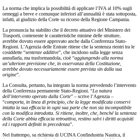
La norma che implica la possibilità di applicare l’IVA al 10% sugli
ormeggi a breve e comunque inferiori all’annualità è stata sottoposta,
infatti, al giudizio della Corte su ricorso della Regione Campania.
La pronuncia ha stabilito che il decreto attuativo del Ministero dei
Trasporti, contenente le caratteristiche minime delle strutture,
avrebbe dovuto essere approvato anche dalla Conferenza Stato-
Regioni. L’Agenzia delle Entrate ritiene che la sentenza rientri tra le
cosiddette “
sentenze additive
”, che incidono sulla legge senza
annullarla, ma trasformandola, cioè “
aggiungendo alla norma
un’ulteriore previsione che, in osservanza della Costituzione,
avrebbe dovuto necessariamente essere prevista sin dalla sua
origine
”.
La Consulta, pertanto, ha integrato la norma prevedendo l’intervento
della Conferenza permanente Stato-Regioni. “
La natura
dell’intervento operato dalla Corte
” – scrive l’Agenzia –
“
comporta, in linea di principio, che la legge modificata conservi
intatta la sua efficacia in ogni sua parte che non sia incompatibile
con la modifica introdotta. Si ritiene, inoltre, che, benché la sentenza
della Corte abbia efficacia retroattiva, restino salvi i diritti acquisiti
ed i rapporti definiti in precedenza
”.
Nel frattempo, su richiesta di UCINA Confindustria Nautica, il