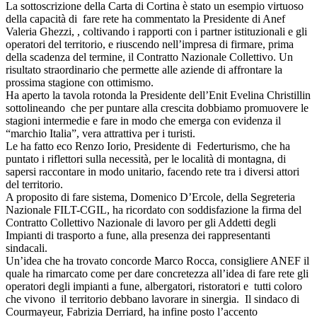
La sottoscrizione della Carta di Cortina è stato un esempio virtuoso
della capacità di fare rete ha commentato la Presidente di Anef
Valeria Ghezzi, , coltivando i rapporti con i partner istituzionali e gli
operatori del territorio, e riuscendo nell’impresa di firmare, prima
della scadenza del termine, il Contratto Nazionale Collettivo. Un
risultato straordinario che permette alle aziende di affrontare la
prossima stagione con ottimismo.
Ha aperto la tavola rotonda la Presidente dell’Enit Evelina Christillin
sottolineando che per puntare alla crescita dobbiamo promuovere le
stagioni intermedie e fare in modo che emerga con evidenza il
“marchio Italia”, vera attrattiva per i turisti.
Le ha fatto eco Renzo Iorio, Presidente di Federturismo, che ha
puntato i riflettori sulla necessità, per le località di montagna, di
sapersi raccontare in modo unitario, facendo rete tra i diversi attori
del territorio.
A proposito di fare sistema, Domenico D’Ercole, della Segreteria
Nazionale FILT-CGIL, ha ricordato con soddisfazione la firma del
Contratto Collettivo Nazionale di lavoro per gli Addetti degli
Impianti di trasporto a fune, alla presenza dei rappresentanti
sindacali.
Un’idea che ha trovato concorde Marco Rocca, consigliere ANEF il
quale ha rimarcato come per dare concretezza all’idea di fare rete gli
operatori degli impianti a fune, albergatori, ristoratori e tutti coloro
che vivono il territorio debbano lavorare in sinergia. Il sindaco di
Courmayeur, Fabrizia Derriard, ha infine posto l’accento