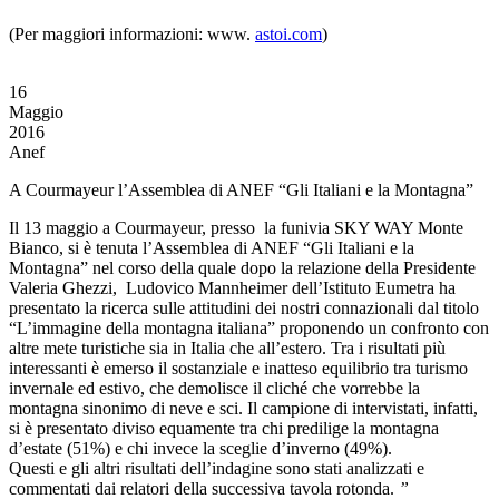
(Per maggiori informazioni: www.
astoi.com
)
16
Maggio
2016
Anef
A Courmayeur l’Assemblea di ANEF “Gli Italiani e la Montagna”
Il 13 maggio a Courmayeur, presso la funivia SKY WAY Monte
Bianco, si è tenuta l’Assemblea di ANEF “Gli Italiani e la
Montagna” nel corso della quale dopo la relazione della Presidente
Valeria Ghezzi, Ludovico Mannheimer dell’Istituto Eumetra ha
presentato la ricerca sulle attitudini dei nostri connazionali dal titolo
“L’immagine della montagna italiana” proponendo un confronto con
altre mete turistiche sia in Italia che all’estero. Tra i risultati più
interessanti è emerso il sostanziale e inatteso equilibrio tra turismo
invernale ed estivo, che demolisce il cliché che vorrebbe la
montagna sinonimo di neve e sci. Il campione di intervistati, infatti,
si è presentato diviso equamente tra chi predilige la montagna
d’estate (51%) e chi invece la sceglie d’inverno (49%).
Questi e gli altri risultati dell’indagine sono stati analizzati e
commentati dai relatori della successiva tavola rotonda.
”