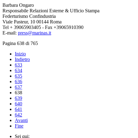
Barbara Ongaro
Responsabile Relazioni Esterne & Ufficio Stampa
Federturismo Confindustria
Viale Pasteur, 10 00144 Roma
Tel + 39065903405 - Fax +39065910390
E-mail:
press@marinas.it
Pagina 638 di 765
Inizio
Indietro
633
634
635
636
637
638
639
640
641
642
Avanti
Fine
Sei qui: