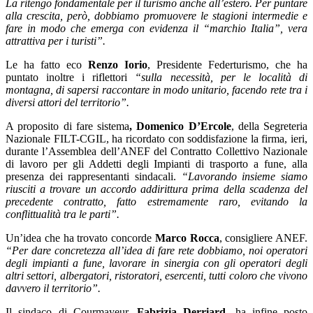
La ritengo fondamentale per il turismo anche all’estero. Per puntare
alla crescita, però, dobbiamo promuovere le stagioni intermedie e
fare in modo che emerga con evidenza il “marchio Italia”,
vera
attrattiva per i turisti”.
Le ha fatto eco
Renzo Iorio
, Presidente Federturismo, che ha
puntato inoltre i riflettori
“sulla necessità, per le località di
montagna, di sapersi raccontare in modo unitario, facendo rete tra i
diversi attori del territorio”.
A proposito di fare sistema
, Domenico D’Ercole
, della Segreteria
Nazionale FILT-CGIL, ha ricordato con soddisfazione la firma, ieri,
durante l’Assemblea dell’ANEF del Contratto Collettivo Nazionale
di lavoro per gli Addetti degli Impianti di trasporto a fune, alla
presenza dei rappresentanti sindacali.
“Lavorando insieme siamo
riusciti a trovare un accordo addirittura prima della scadenza del
precedente contratto, fatto estremamente raro, evitando la
conflittualità tra le parti”.
Un’idea che ha trovato concorde
Marco Rocca
, consigliere ANEF.
“Per dare concretezza all’idea di fare rete dobbiamo, noi operatori
degli impianti a fune, lavorare in sinergia con gli operatori degli
altri settori, albergatori, ristoratori, esercenti, tutti coloro che vivono
davvero il territorio”.
Il sindaco di Courmayeur,
Fabrizia Derriard
, ha infine posto