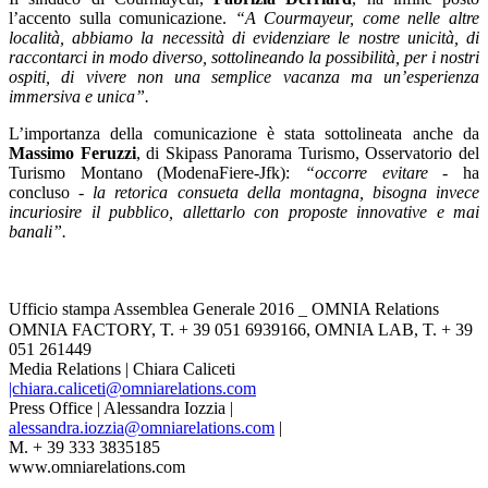
l’accento sulla comunicazione.
“A Courmayeur, come nelle altre
località, abbiamo la necessità di evidenziare le nostre unicità, di
raccontarci in modo diverso, sottolineando la possibilità, per i nostri
ospiti, di vivere non una semplice vacanza ma un’esperienza
immersiva e unica”.
L’importanza della comunicazione è stata sottolineata anche da
Massimo Feruzzi
, di Skipass Panorama Turismo, Osservatorio del
Turismo Montano (ModenaFiere-Jfk):
“occorre evitare
- ha
concluso -
la retorica consueta della montagna, bisogna invece
incuriosire il pubblico, allettarlo con proposte innovative e mai
banali”.
Ufficio stampa Assemblea Generale 2016 _ OMNIA Relations
OMNIA FACTORY, T. + 39 051 6939166, OMNIA LAB, T. + 39
051 261449
Media Relations | Chiara Caliceti
|chiara.caliceti@omniarelations.com
Press Office | Alessandra Iozzia |
alessandra.iozzia@omniarelations.com
|
M. + 39 333 3835185
www.omniarelations.com