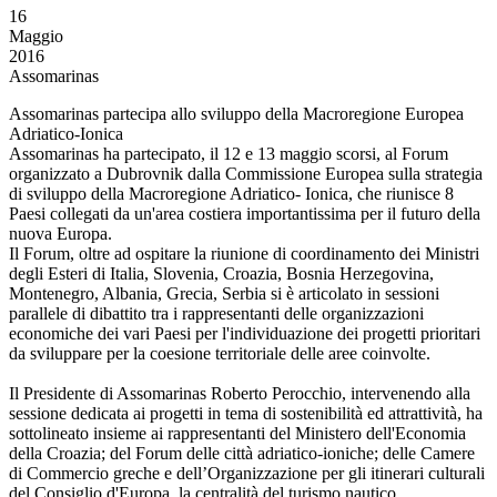
16
Maggio
2016
Assomarinas
Assomarinas partecipa allo sviluppo della Macroregione Europea
Adriatico-Ionica
Assomarinas ha partecipato, il 12 e 13 maggio scorsi, al Forum
organizzato a Dubrovnik dalla Commissione Europea sulla strategia
di sviluppo della Macroregione Adriatico- Ionica, che riunisce 8
Paesi collegati da un'area costiera importantissima per il futuro della
nuova Europa.
Il Forum, oltre ad ospitare la riunione di coordinamento dei Ministri
degli Esteri di Italia, Slovenia, Croazia, Bosnia Herzegovina,
Montenegro, Albania, Grecia, Serbia si è articolato in sessioni
parallele di dibattito tra i rappresentanti delle organizzazioni
economiche dei vari Paesi per l'individuazione dei progetti prioritari
da sviluppare per la coesione territoriale delle aree coinvolte.
Il Presidente di Assomarinas Roberto Perocchio, intervenendo alla
sessione dedicata ai progetti in tema di sostenibilità ed attrattività, ha
sottolineato insieme ai rappresentanti del Ministero dell'Economia
della Croazia; del Forum delle città adriatico-ioniche; delle Camere
di Commercio greche e dell’Organizzazione per gli itinerari culturali
del Consiglio d'Europa, la centralità del turismo nautico,