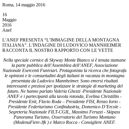
Roma, 14 maggio 2016
16
Maggio
2016
Anef
L’ANEF PRESENTA “L’IMMAGINE DELLA MONTAGNA
ITALIANA”. L’INDAGINE DI LUDOVICO MANNHEIMER
RACCONTA IL NOSTRO RAPPORTO CON LE VETTE
Nella speciale cornice di Skyway Monte Bianco si è tenuta stamane
la parte pubblica dell’Assemblea dell’ANEF, Associazione
Nazionale Esercenti Funiviari. Protagonista la ricerca che fotografa
le opinioni e le consuetudini degli italiani in vacanza in montagna
presentata da Ludovico Mannheimer. Sono emersi risultati
interessanti e preziosi per ipotizzare le strategie di marketing del
futuro. Ne hanno parlato Valeria Ghezzi -Presidente Nazionale
ANEF e i partecipanti alla tavola rotonda, Evelina Christillin -
Presidente Enit, Flavio Roda – Presidente FISI, Renzo Iorio -
Presidente Federturismo Confindustria, Domenico D’Ercole -
Segreteria Nazionale FILT-CGIL, Massimo Feruzzi - Skipass
Panorama Turismo, Osservatorio del Turismo Montano
(ModenaFiere-Jfk )
e Marco Rocca - Consigliere ANEF.