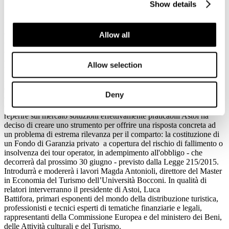
Show details
Il 9 giugno Astoi Confindustria Viaggi organizza con il Master in
Economia del Turismo dell'Università Bocconi, il convegno dal
titolo: "Fondo di Garanzia e nuove normative: soluzioni e
opportunità per tour operator e agenzie di viaggi, nel mercato che
Allow all
cambia
".
L’evento, che si terrà alle ore 10.30 presso l’Aula Magna
dell’Università Bocconi di Milano, vuole essere un momento di
confronto per fare il punto sulle principali tematiche riguardanti
Allow selection
la normativa nazionale ed europea in materia di pacchetti turistici e,
in particolare, sull'adempimento dell'obbligo di protezione
dei consumatori dal rischio di fallimento o insolvenza degli
Deny
operatori.
Considerando l'estrema difficoltà che le singole imprese hanno nel
reperire sul mercato soluzioni effettivamente praticabili Astoi ha
deciso di creare uno strumento per offrire una risposta concreta ad
un problema di estrema rilevanza per il comparto: la costituzione di
un Fondo di Garanzia privato a copertura del rischio di fallimento o
insolvenza dei tour operator, in adempimento all'obbligo - che
decorrerà dal prossimo 30 giugno - previsto dalla Legge 215/2015.
Introdurrà e modererà i lavori Magda Antonioli, direttore del Master
in Economia del Turismo dell’Università Bocconi. In qualità di
relatori interverranno il presidente di Astoi, Luca
Battifora, primari esponenti del mondo della distribuzione turistica,
professionisti e tecnici esperti di tematiche finanziarie e legali,
rappresentanti della Commissione Europea e del ministero dei Beni,
delle Attività culturali e del Turismo.