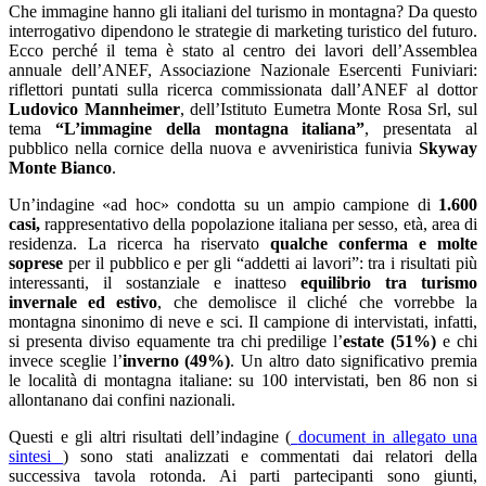
Che immagine hanno gli italiani del turismo in montagna? Da questo
interrogativo dipendono le strategie di marketing turistico del futuro.
Ecco perché il tema è stato al centro dei lavori dell’Assemblea
annuale dell’ANEF, Associazione Nazionale Esercenti Funiviari:
riflettori puntati sulla ricerca commissionata dall’ANEF al dottor
Ludovico Mannheimer
, dell’Istituto Eumetra Monte Rosa Srl, sul
tema
“L’immagine della montagna italiana”
, presentata al
pubblico nella cornice della nuova e avveniristica funivia
Skyway
Monte Bianco
.
Un’indagine «ad hoc» condotta su un ampio campione di
1.600
casi,
rappresentativo della popolazione italiana per sesso, età, area di
residenza. La ricerca ha riservato
qualche conferma e molte
soprese
per il pubblico e per gli “addetti ai lavori”: tra i risultati più
interessanti, il sostanziale e inatteso
equilibrio tra turismo
invernale ed estivo
, che demolisce il cliché che vorrebbe la
montagna sinonimo di neve e sci. Il campione di intervistati, infatti,
si presenta diviso equamente tra chi predilige l’
estate
(51%)
e chi
invece sceglie l’
inverno
(49%)
. Un altro dato significativo premia
le località di montagna italiane: su 100 intervistati, ben 86 non si
allontanano dai confini nazionali.
Questi e gli altri risultati dell’indagine (
document
in allegato una
sintesi
) sono stati analizzati e commentati dai relatori della
successiva tavola rotonda. Ai parti partecipanti sono giunti,