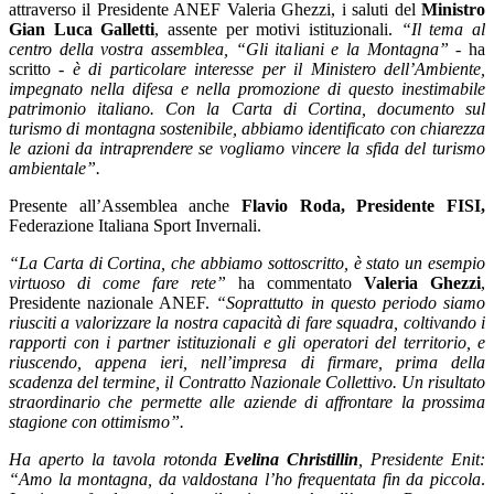
attraverso il Presidente ANEF Valeria Ghezzi, i saluti del
Ministro
Gian Luca Galletti
, assente per motivi istituzionali.
“Il tema al
centro della vostra assemblea, “Gli italiani e la Montagna”
- ha
scritto -
è di particolare interesse per il Ministero dell’Ambiente,
impegnato nella difesa e nella promozione di questo inestimabile
patrimonio italiano. Con la Carta di Cortina, documento sul
turismo di montagna sostenibile, abbiamo identificato con chiarezza
le azioni da intraprendere se vogliamo vincere la sfida del turismo
ambientale”.
Presente all’Assemblea anche
Flavio Roda, Presidente FISI,
Federazione Italiana Sport Invernali.
“La Carta di Cortina, che abbiamo sottoscritto, è stato un esempio
virtuoso di come fare rete”
ha commentato
Valeria Ghezzi
,
Presidente nazionale ANEF.
“Soprattutto in questo periodo siamo
riusciti a valorizzare la nostra capacità di fare squadra, coltivando i
rapporti con i partner istituzionali e gli operatori del territorio, e
riuscendo, appena ieri, nell’impresa di firmare, prima della
scadenza del termine, il Contratto Nazionale Collettivo. Un risultato
straordinario che permette alle aziende di affrontare la prossima
stagione con ottimismo”.
Ha aperto la tavola rotonda
Evelina Christillin
, Presidente Enit:
“Amo la montagna, da valdostana l’ho frequentata fin da piccola
.