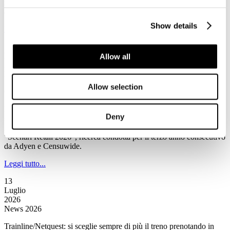
market share complessivo contro il 31% di Booking.com e il 21%
aggregato delle altre Ota.
Show details
Leggi tutto...
13
Luglio
Allow all
2026
News 2026
Allow selection
Censuwide/Ayden: Assistenti IA sempre più presenti negli acquisti
L’intelligenza artificiale non è più soltanto uno strumento di
Deny
supporto agli acquisti, ma si prepara a diventare un vero e proprio
intermediario commerciale secondo quanto emerge all’interno di
“Scenari Retail 2026”, ricerca condotta per il terzo anno consecutivo
da Adyen e Censuwide.
Leggi tutto...
13
Luglio
2026
News 2026
Trainline/Netquest: si sceglie sempre di più il treno prenotando in