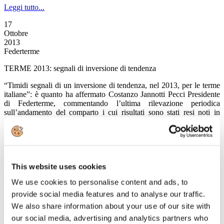
Leggi tutto...
17
Ottobre
2013
Federterme
TERME 2013: segnali di inversione di tendenza
“Timidi segnali di un inversione di tendenza, nel 2013, per le terme
italiane”: è quanto ha affermato Costanzo Jannotti Pecci Presidente
di Federterme, commentando l’ultima rilevazione periodica
sull’andamento del comparto i cui risultati sono stati resi noti in
occasione della nuova edizione di Thermalia, il Salone del Turismo
Termale in corso oggi e domani a Rimini, organizzato da TTG Italia
in collaborazione con la stessa Federterme.
Leggi tutto...
This website uses cookies
17
We use cookies to personalise content and ads, to
Ottobre
2013
provide social media features and to analyse our traffic.
Associazione Italiana Confindustria Alberghi
We also share information about your use of our site with
VALORE TURISMO, finalmente
our social media, advertising and analytics partners who