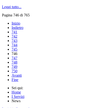
Leggi tutto...
Pagina 746 di 765
Inizio
Indietro
741
742
743
744
745
746
747
748
749
750
Avanti
Fine
Sei qui:
Home
I Servizi
News